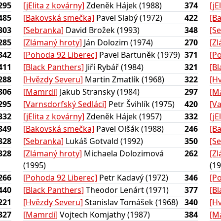
295
[jElita z kovárny]
Zdeněk Hájek (1988)
374
[jE
485
[Bakovská smečka]
Pavel Slabý (1972)
422
[B
303
[Sebranka]
David Brožek (1993)
348
[S
285
[Zlámaný hroty]
Ján Dolozim (1974)
270
[Z
342
[Pohoda 92 Liberec]
Pavel Bartuněk (1979)
371
[P
411
[Black Panthers]
Jiří Rybář (1984)
321
[B
288
[Hvězdy Severu]
Martin Zmatlík (1968)
322
[H
306
[Mamrdi]
Jakub Stransky (1984)
297
[M
295
[Varnsdorfský Sedláci]
Petr Švihlík (1975)
420
[V
332
[jElita z kovárny]
Zdeněk Hájek (1957)
332
[jE
349
[Bakovská smečka]
Pavel Olšák (1988)
246
[B
328
[Sebranka]
Lukáš Gotvald (1992)
350
[S
328
[Zlámaný hroty]
Michaela Dolozimová
262
[Z
(1995)
(19
266
[Pohoda 92 Liberec]
Petr Kadavý (1972)
346
[P
440
[Black Panthers]
Theodor Lenárt (1971)
377
[B
221
[Hvězdy Severu]
Stanislav Tomášek (1968)
340
[H
327
[Mamrdi]
Vojtech Komjathy (1987)
384
[M