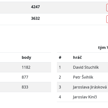
4247
3632
tým 
body
#
hráč
1182
1
David Stuchlík
877
2
Petr Švihlík
833
3
Jaroslava Jirásková
4
Jaroslav Kinčl