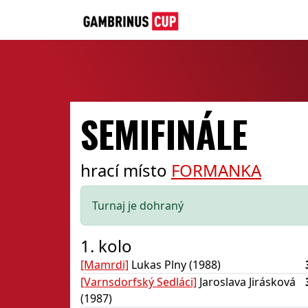
SEMIFINÁLE
hrací místo
FORMANKA
Turnaj je dohraný
1. kolo
[Mamrdi]
Lukas Plny (1988)
[Varnsdorfský Sedláci]
Jaroslava Jirásková
(1987)