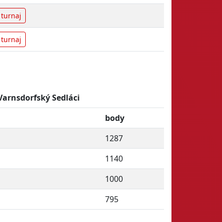
turnaj
turnaj
Varnsdorfský Sedláci
body
1287
1140
1000
795