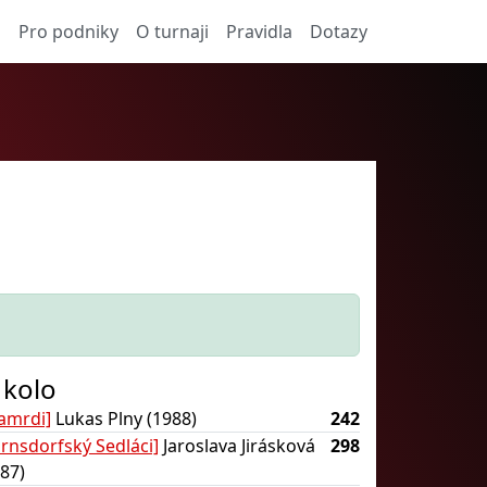
a
Pro podniky
O turnaji
Pravidla
Dotazy
 kolo
amrdi]
Lukas Plny (1988)
242
arnsdorfský Sedláci]
Jaroslava Jirásková
298
87)