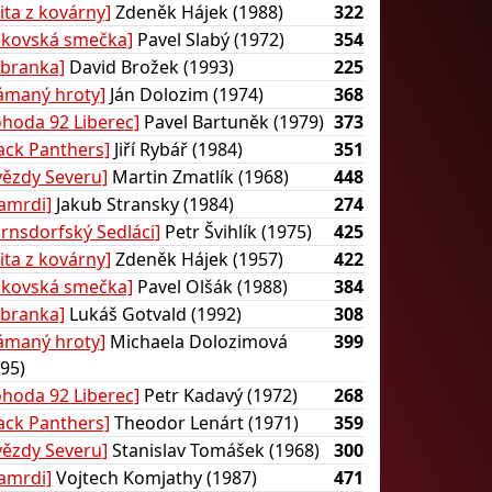
lita z kovárny]
Zdeněk Hájek (1988)
322
akovská smečka]
Pavel Slabý (1972)
354
ebranka]
David Brožek (1993)
225
lámaný hroty]
Ján Dolozim (1974)
368
ohoda 92 Liberec]
Pavel Bartuněk (1979)
373
lack Panthers]
Jiří Rybář (1984)
351
vězdy Severu]
Martin Zmatlík (1968)
448
amrdi]
Jakub Stransky (1984)
274
arnsdorfský Sedláci]
Petr Švihlík (1975)
425
lita z kovárny]
Zdeněk Hájek (1957)
422
akovská smečka]
Pavel Olšák (1988)
384
ebranka]
Lukáš Gotvald (1992)
308
lámaný hroty]
Michaela Dolozimová
399
95)
ohoda 92 Liberec]
Petr Kadavý (1972)
268
lack Panthers]
Theodor Lenárt (1971)
359
vězdy Severu]
Stanislav Tomášek (1968)
300
amrdi]
Vojtech Komjathy (1987)
471