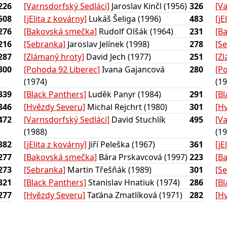
226
[Varnsdorfský Sedláci]
Jaroslav Kinčl (1956)
326
[V
508
[jElita z kovárny]
Lukáš Šeliga (1996)
483
[jE
276
[Bakovská smečka]
Rudolf Olšák (1964)
231
[B
216
[Sebranka]
Jaroslav Jelínek (1998)
278
[S
287
[Zlámaný hroty]
David Jech (1977)
251
[Z
300
[Pohoda 92 Liberec]
Ivana Gajancová
280
[P
(1974)
(19
339
[Black Panthers]
Luděk Panyr (1984)
291
[B
346
[Hvězdy Severu]
Michal Rejchrt (1980)
301
[H
472
[Varnsdorfský Sedláci]
David Stuchlík
495
[V
(1988)
(19
382
[jElita z kovárny]
Jiří Peleška (1967)
361
[jE
277
[Bakovská smečka]
Bára Prskavcová (1997)
223
[B
273
[Sebranka]
Martin Třešňák (1989)
301
[S
321
[Black Panthers]
Stanislav Hnatiuk (1974)
286
[B
277
[Hvězdy Severu]
Taťána Zmatlíková (1971)
282
[H