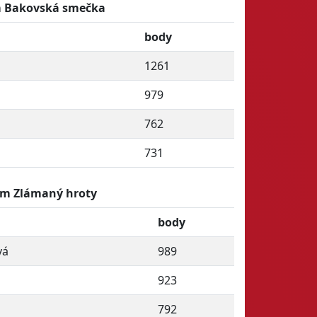
 Bakovská smečka
body
1261
979
762
731
ým Zlámaný hroty
body
vá
989
923
792