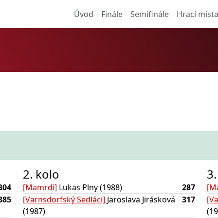
Úvod
Finále
Semifinále
Hrací míst
2. kolo
3.
304
[Mamrdi]
Lukas Plny (1988)
287
[M
385
[Varnsdorfský Sedláci]
Jaroslava Jirásková
317
[V
(1987)
(19