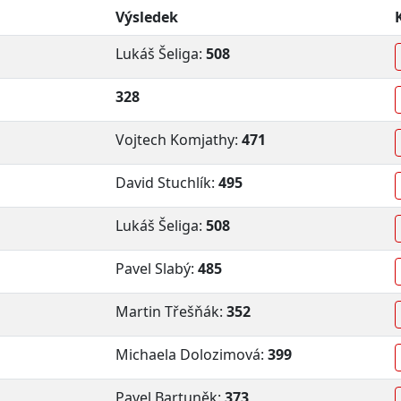
Výsledek
Lukáš Šeliga:
508
328
Vojtech Komjathy:
471
David Stuchlík:
495
Lukáš Šeliga:
508
Pavel Slabý:
485
Martin Třešňák:
352
Michaela Dolozimová:
399
Pavel Bartuněk:
373