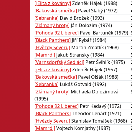
[jElita z kovárny]
Zdeněk Hájek (1988)
[Bakovská smečka]
Pavel Slabý (1972)
[Sebranka]
David Brožek (1993)
[Zlámaný hroty]
Ján Dolozim (1974)
[Pohoda 92 Liberec]
Pavel Bartuněk (1979)
[Black Panthers]
Jiří Rybář (1984)
[Hvězdy Severu]
Martin Zmatlík (1968)
[Mamrdi]
Jakub Stransky (1984)
[Varnsdorfský Sedláci]
Petr Švihlík (1975)
[jElita z kovárny]
Zdeněk Hájek (1957)
[Bakovská smečka]
Pavel Olšák (1988)
[Sebranka]
Lukáš Gotvald (1992)
[Zlámaný hroty]
Michaela Dolozimová
(1995)
[Pohoda 92 Liberec]
Petr Kadavý (1972)
[Black Panthers]
Theodor Lenárt (1971)
[Hvězdy Severu]
Stanislav Tomášek (1968)
[Mamrdi]
Vojtech Komjathy (1987)