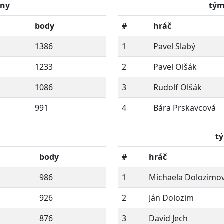
rny
tým
body
#
hráč
1386
1
Pavel Slabý
1233
2
Pavel Olšák
1086
3
Rudolf Olšák
991
4
Bára Prskavcová
t
body
#
hráč
986
1
Michaela Dolozimo
926
2
Ján Dolozim
876
3
David Jech