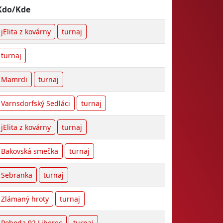
Kdo/Kde
jElita z kovárny
turnaj
turnaj
Mamrdi
turnaj
Varnsdorfský Sedláci
turnaj
jElita z kovárny
turnaj
Bakovská smečka
turnaj
Sebranka
turnaj
Zlámaný hroty
turnaj
Pohoda 92 Liberec
turnaj