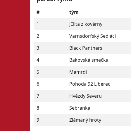
#
tým
1
jElita z kovárny
2
Varnsdorfský Sedláci
3
Black Panthers
4
Bakovská smečka
5
Mamrdi
6
Pohoda 92 Liberec
7
Hvězdy Severu
8
Sebranka
9
Zlámaný hroty