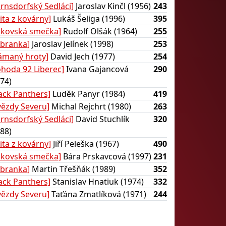
arnsdorfský Sedláci]
Jaroslav Kinčl (1956)
243
lita z kovárny]
Lukáš Šeliga (1996)
395
akovská smečka]
Rudolf Olšák (1964)
255
ebranka]
Jaroslav Jelínek (1998)
253
lámaný hroty]
David Jech (1977)
254
ohoda 92 Liberec]
Ivana Gajancová
290
74)
lack Panthers]
Luděk Panyr (1984)
419
vězdy Severu]
Michal Rejchrt (1980)
263
arnsdorfský Sedláci]
David Stuchlík
320
88)
lita z kovárny]
Jiří Peleška (1967)
490
akovská smečka]
Bára Prskavcová (1997)
231
ebranka]
Martin Třešňák (1989)
352
lack Panthers]
Stanislav Hnatiuk (1974)
332
vězdy Severu]
Taťána Zmatlíková (1971)
244