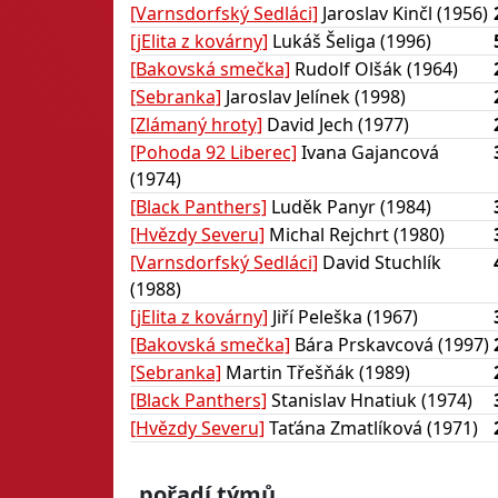
[Varnsdorfský Sedláci]
Jaroslav Kinčl (1956)
[jElita z kovárny]
Lukáš Šeliga (1996)
[Bakovská smečka]
Rudolf Olšák (1964)
[Sebranka]
Jaroslav Jelínek (1998)
[Zlámaný hroty]
David Jech (1977)
[Pohoda 92 Liberec]
Ivana Gajancová
(1974)
[Black Panthers]
Luděk Panyr (1984)
[Hvězdy Severu]
Michal Rejchrt (1980)
[Varnsdorfský Sedláci]
David Stuchlík
(1988)
[jElita z kovárny]
Jiří Peleška (1967)
[Bakovská smečka]
Bára Prskavcová (1997)
[Sebranka]
Martin Třešňák (1989)
[Black Panthers]
Stanislav Hnatiuk (1974)
[Hvězdy Severu]
Taťána Zmatlíková (1971)
pořadí týmů