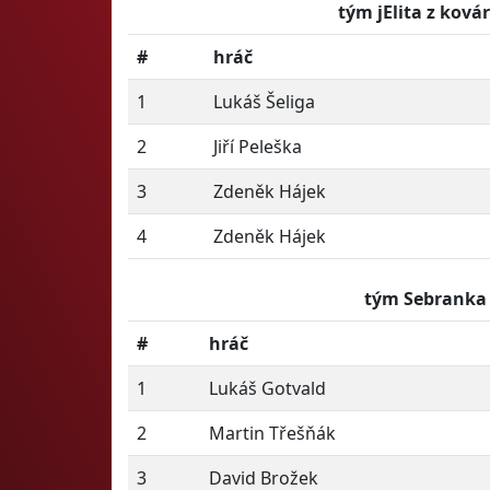
tým jElita z ková
#
hráč
1
Lukáš Šeliga
2
Jiří Peleška
3
Zdeněk Hájek
4
Zdeněk Hájek
tým Sebranka
#
hráč
1
Lukáš Gotvald
2
Martin Třešňák
3
David Brožek