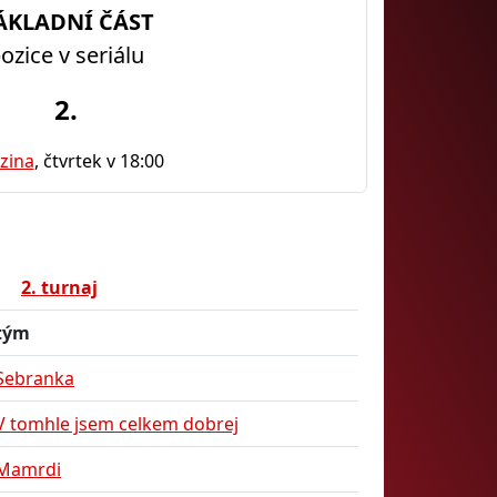
ÁKLADNÍ ČÁST
ozice v seriálu
2.
zina
, čtvrtek v 18:00
2. turnaj
tým
Sebranka
V tomhle jsem celkem dobrej
Mamrdi