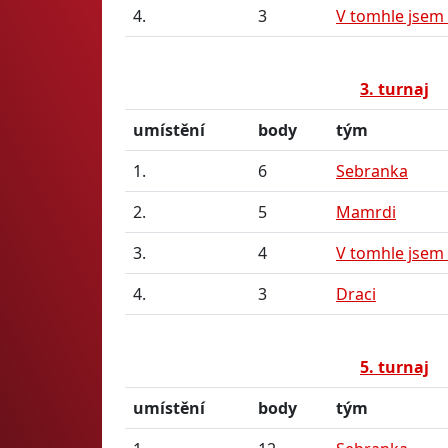
4.
3
V tomhle jsem
3. turnaj
umístění
body
tým
1.
6
Sebranka
2.
5
Mamrdi
3.
4
V tomhle jsem
4.
3
Draci
5. turnaj
umístění
body
tým