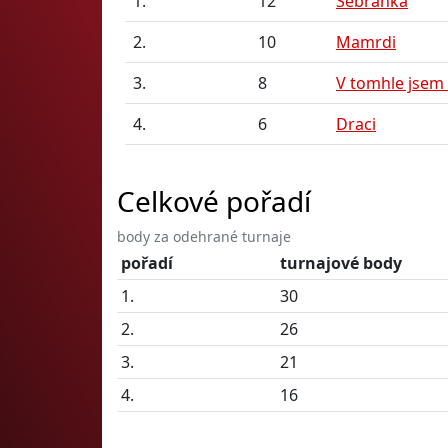
1.
12
Sebranka
2.
10
Mamrdi
3.
8
V tomhle jsem
4.
6
Draci
Celkové pořadí
body za odehrané turnaje
pořadí
turnajové body
1.
30
2.
26
3.
21
4.
16