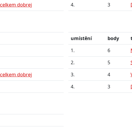
 celkem dobrej
4.
3
umístění
body
1.
6
2.
5
 celkem dobrej
3.
4
4.
3