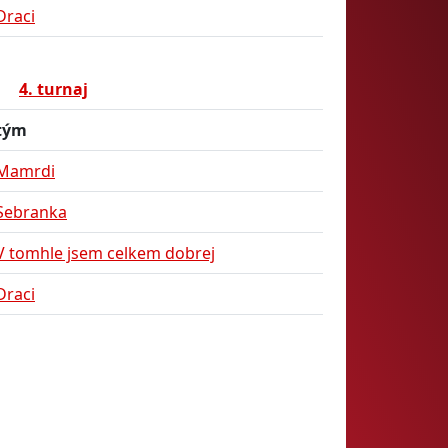
Draci
4. turnaj
tým
Mamrdi
Sebranka
V tomhle jsem celkem dobrej
Draci