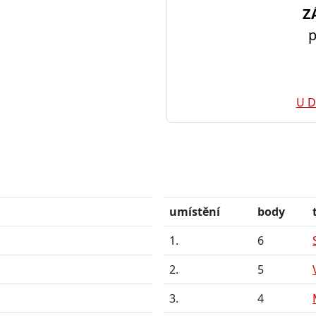
Z
p
U D
umístění
body
1.
6
2.
5
3.
4