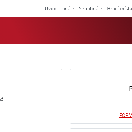
Úvod
Finále
Semifinále
Hrací míst
p
ná
FOR