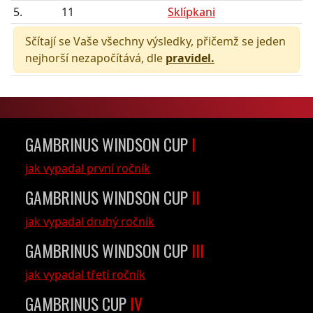
5.
11
Sklípkani
Sčítají se Vaše všechny výsledky, přičemž se jeden
nejhorší nezapočítává, dle
pravidel.
GAMBRINUS WINDSON CUP
I
jak vypadal první ročník
GAMBRINUS WINDSON CUP
II
jak vypadal druhý ročník
GAMBRINUS WINDSON CUP
III
jak vypadal třetí ročník
GAMBRINUS CUP
IV