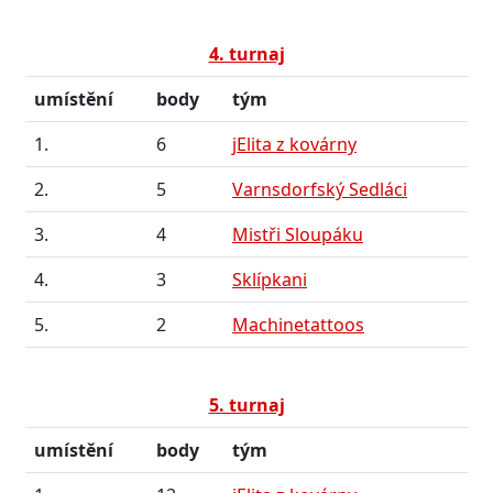
4. turnaj
umístění
body
tým
1.
6
jElita z kovárny
2.
5
Varnsdorfský Sedláci
3.
4
Mistři Sloupáku
4.
3
Sklípkani
5.
2
Machinetattoos
5. turnaj
umístění
body
tým