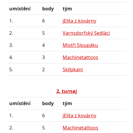
umístění
body
tým
1.
6
jElita z kovárny
2.
5
Varnsdorfský Sedláci
3.
4
Mistři Sloupáku
4.
3
Machinetattoos
5.
2
Sklípkani
2. turnaj
umístění
body
tým
1.
6
jElita z kovárny
2.
5
Machinetattoos