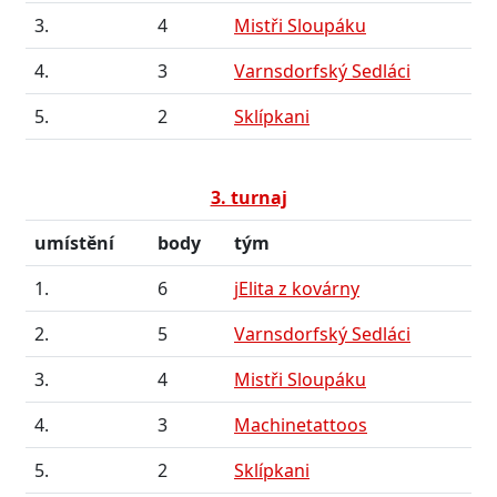
3.
4
Mistři Sloupáku
4.
3
Varnsdorfský Sedláci
5.
2
Sklípkani
3. turnaj
umístění
body
tým
1.
6
jElita z kovárny
2.
5
Varnsdorfský Sedláci
3.
4
Mistři Sloupáku
4.
3
Machinetattoos
5.
2
Sklípkani