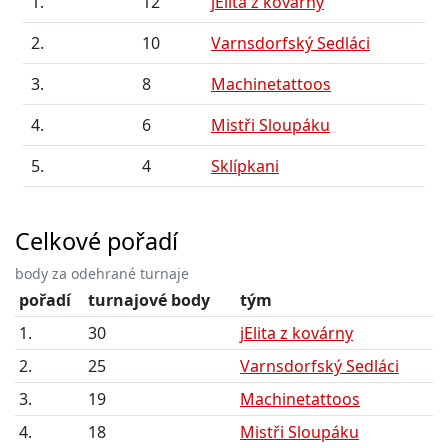
1.
12
jElita z kovárny
2.
10
Varnsdorfský Sedláci
3.
8
Machinetattoos
4.
6
Mistři Sloupáku
5.
4
Sklípkani
Celkové pořadí
body za odehrané turnaje
pořadí
turnajové body
tým
1.
30
jElita z kovárny
2.
25
Varnsdorfský Sedláci
3.
19
Machinetattoos
4.
18
Mistři Sloupáku