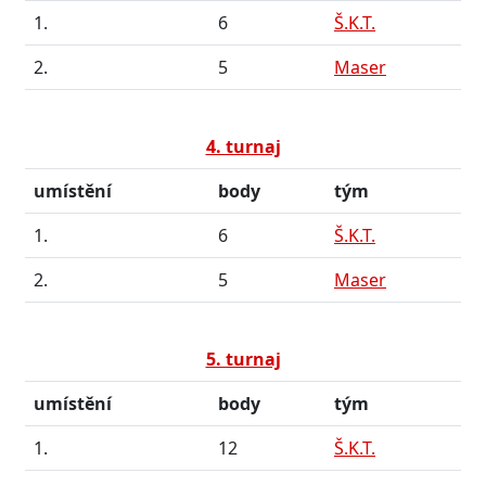
1.
6
Š.K.T.
2.
5
Maser
4. turnaj
umístění
body
tým
1.
6
Š.K.T.
2.
5
Maser
5. turnaj
umístění
body
tým
1.
12
Š.K.T.