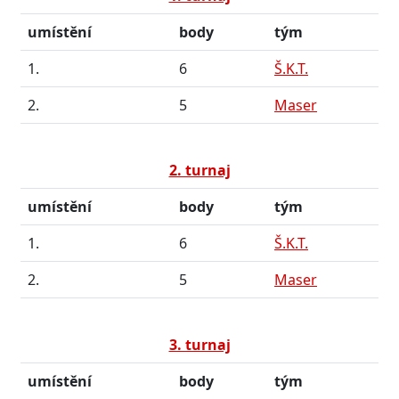
umístění
body
tým
1.
6
Š.K.T.
2.
5
Maser
2. turnaj
umístění
body
tým
1.
6
Š.K.T.
2.
5
Maser
3. turnaj
umístění
body
tým