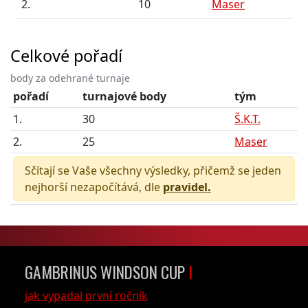
2.
10
Maser
Celkové pořadí
body za odehrané turnaje
pořadí
turnajové body
tým
1.
30
Š.K.T.
2.
25
Maser
Sčítají se Vaše všechny výsledky, přičemž se jeden
nejhorší nezapočítává, dle
pravidel.
GAMBRINUS WINDSON CUP
I
jak vypadal první ročník