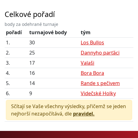
Celkové pořadí
body za odehrané turnaje
pořadí
turnajové body
tým
1.
30
Los Bullos
2.
25
Dannyho parťáci
3.
17
Valaši
4.
16
Bora Bora
5.
14
Rande s pečivem
6.
9
Videčské Holky
Sčítají se Vaše všechny výsledky, přičemž se jeden
nejhorší nezapočítává, dle
pravidel.