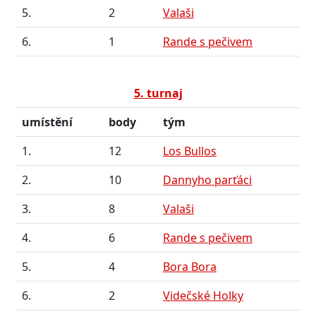
5.
2
Valaši
6.
1
Rande s pečivem
5. turnaj
umístění
body
tým
1.
12
Los Bullos
2.
10
Dannyho parťáci
3.
8
Valaši
4.
6
Rande s pečivem
5.
4
Bora Bora
6.
2
Videčské Holky