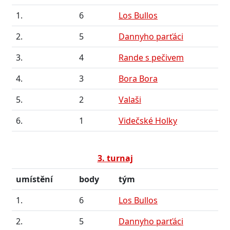
1.
6
Los Bullos
2.
5
Dannyho parťáci
3.
4
Rande s pečivem
4.
3
Bora Bora
5.
2
Valaši
6.
1
Videčské Holky
3. turnaj
umístění
body
tým
1.
6
Los Bullos
2.
5
Dannyho parťáci