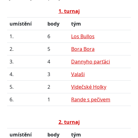
1. turnaj
umístění
body
tým
1.
6
Los Bullos
2.
5
Bora Bora
3.
4
Dannyho parťáci
4.
3
Valaši
5.
2
Videčské Holky
6.
1
Rande s pečivem
2. turnaj
umístění
body
tým