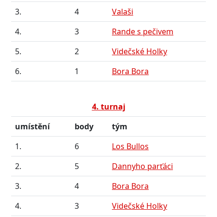
3.
4
Valaši
4.
3
Rande s pečivem
5.
2
Videčské Holky
6.
1
Bora Bora
4. turnaj
umístění
body
tým
1.
6
Los Bullos
2.
5
Dannyho parťáci
3.
4
Bora Bora
4.
3
Videčské Holky