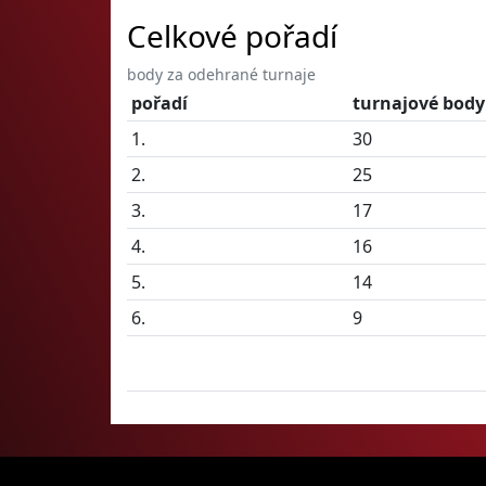
Celkové pořadí
body za odehrané turnaje
pořadí
turnajové body
1.
30
2.
25
3.
17
4.
16
5.
14
6.
9