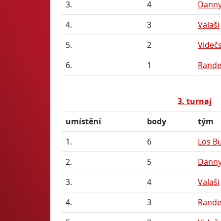
3.
4
Danny
4.
3
Valaši
5.
2
Videč
6.
1
Rande
3. turnaj
umístění
body
tým
1.
6
Los Bu
2.
5
Danny
3.
4
Valaši
4.
3
Rande