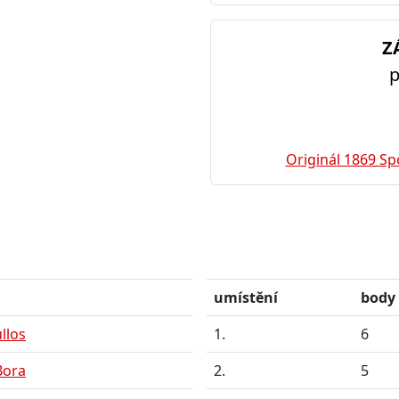
Z
p
Originál 1869 S
umístění
body
llos
1.
6
Bora
2.
5