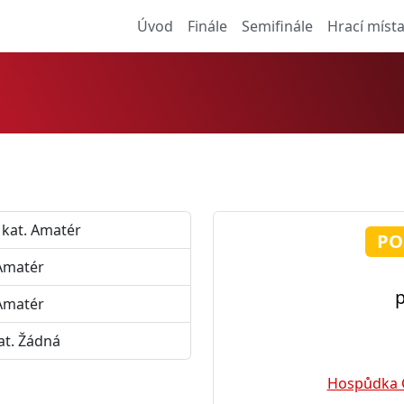
Úvod
Finále
Semifinále
Hrací míst
 kat. Amatér
PO
 Amatér
p
 Amatér
at. Žádná
Hospůdka 