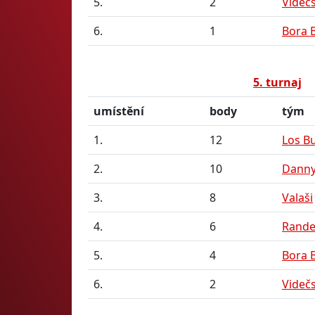
5.
2
Videč
6.
1
Bora 
5. turnaj
umístění
body
tým
1.
12
Los Bu
2.
10
Danny
3.
8
Valaši
4.
6
Rande
5.
4
Bora 
6.
2
Videč