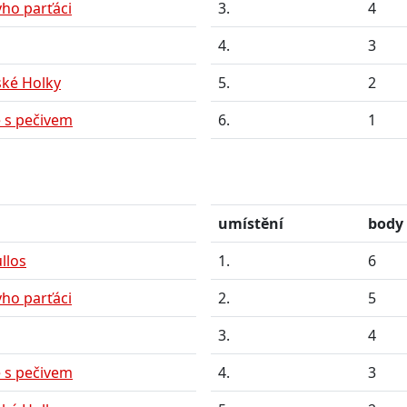
ho parťáci
3.
4
4.
3
ské Holky
5.
2
 s pečivem
6.
1
umístění
body
llos
1.
6
ho parťáci
2.
5
3.
4
 s pečivem
4.
3