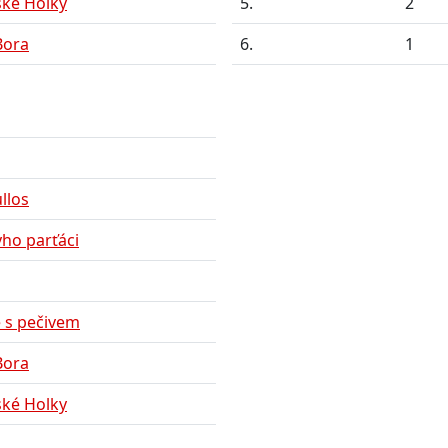
ské Holky
5.
2
Bora
6.
1
llos
ho parťáci
 s pečivem
Bora
ské Holky