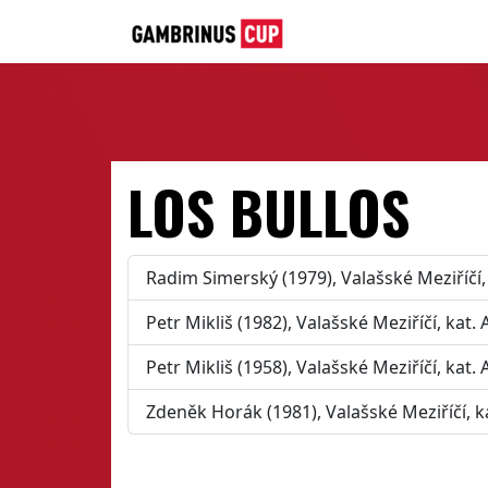
LOS BULLOS
Radim Simerský (1979), Valašské Meziříčí,
Petr Mikliš (1982), Valašské Meziříčí, kat.
Petr Mikliš (1958), Valašské Meziříčí, kat.
Zdeněk Horák (1981), Valašské Meziříčí, k