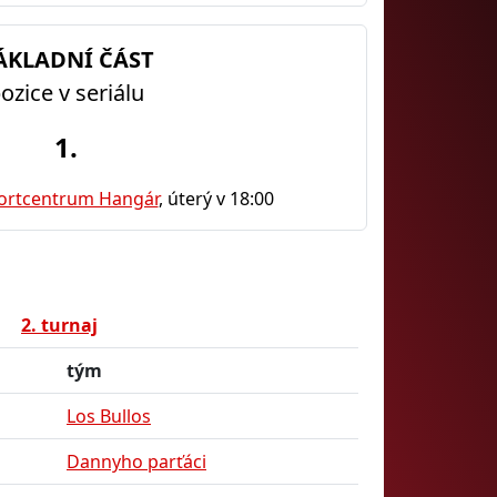
ÁKLADNÍ ČÁST
ozice v seriálu
1.
portcentrum Hangár
, úterý v 18:00
2. turnaj
tým
Los Bullos
Dannyho parťáci