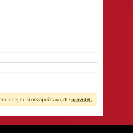
jeden nejhorší nezapočítává, dle
pravidel.