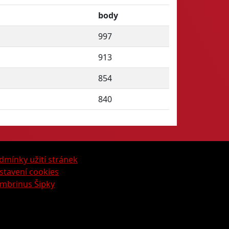
body
997
913
854
840
dmínky užití stránek
stavení cookies
mbrinus Šipky