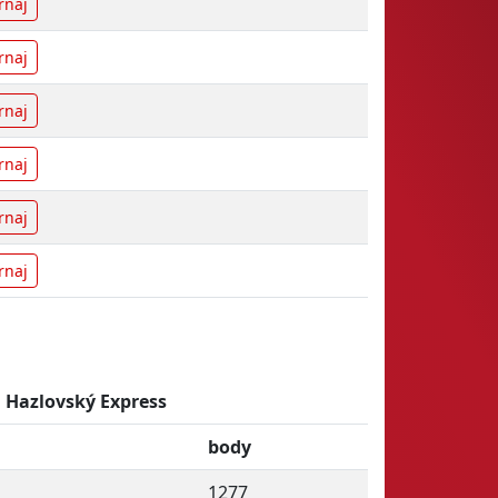
rnaj
rnaj
rnaj
rnaj
rnaj
rnaj
 Hazlovský Express
body
1277