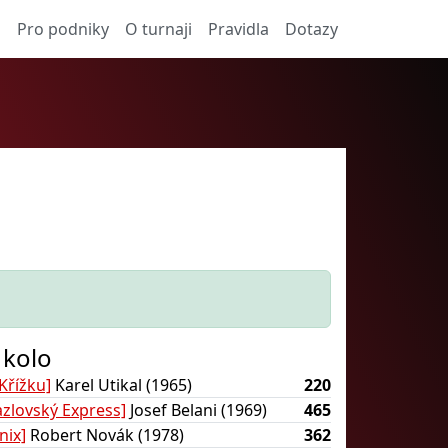
a
Pro podniky
O turnaji
Pravidla
Dotazy
 kolo
Křížku]
Karel Utikal (1965)
220
azlovský Express]
Josef Belani (1969)
465
nix]
Robert Novák (1978)
362