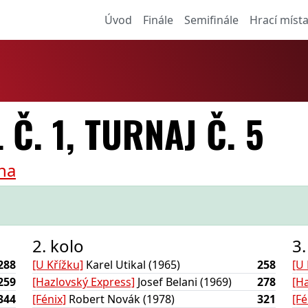
Úvod
Finále
Semifinále
Hrací míst
 Č. 1, TURNAJ Č. 5
na
2. kolo
3.
288
[U Křížku]
Karel Utikal (1965)
258
[U 
259
[Hazlovský Express]
Josef Belani (1969)
278
[H
344
[Fénix]
Robert Novák (1978)
321
[Fé