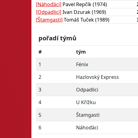
[Náhoďáci]
Pavel Repčík (1974)
[Odpadlici]
Ivan Dzurak (1969)
[Štamgasti]
Tomáš Tuček (1989)
pořadí týmů
#
tým
1
Fénix
2
Hazlovský Express
3
Odpadlici
4
U Křížku
5
Štamgasti
6
Náhoďáci