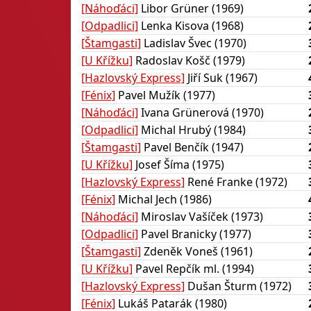
[Náhoďáci]
Libor Grüner (1969)
[Odpadlici]
Lenka Kisova (1968)
[Štamgasti]
Ladislav Švec (1970)
[U Křížku]
Radoslav Košč (1979)
[Hazlovský Express]
Jiří Suk (1967)
[Fénix]
Pavel Mužík (1977)
[Náhoďáci]
Ivana Grünerová (1970)
[Odpadlici]
Michal Hrubý (1984)
[Štamgasti]
Pavel Benčík (1947)
[U Křížku]
Josef Šíma (1975)
[Hazlovský Express]
René Franke (1972)
[Fénix]
Michal Jech (1986)
[Náhoďáci]
Miroslav Vašíček (1973)
[Odpadlici]
Pavel Branicky (1977)
[Štamgasti]
Zdeněk Voneš (1961)
[U Křížku]
Pavel Repčík ml. (1994)
[Hazlovský Express]
Dušan Šturm (1972)
[Fénix]
Lukáš Patarák (1980)