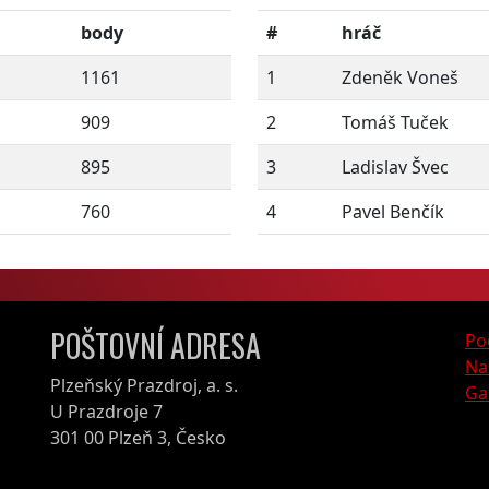
body
#
hráč
1161
1
Zdeněk Voneš
909
2
Tomáš Tuček
895
3
Ladislav Švec
760
4
Pavel Benčík
POŠTOVNÍ ADRESA
Po
Na
Plzeňský Prazdroj, a. s.
Ga
U Prazdroje 7
301 00 Plzeň 3, Česko