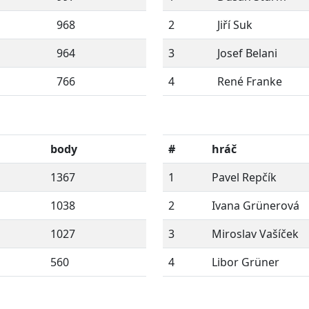
968
2
Jiří Suk
964
3
Josef Belani
766
4
René Franke
body
#
hráč
1367
1
Pavel Repčík
1038
2
Ivana Grünerová
1027
3
Miroslav Vašíček
560
4
Libor Grüner