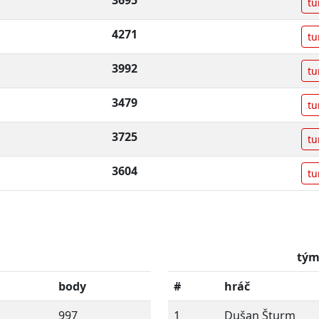
3695
tu
4271
tu
3992
tu
3479
tu
3725
tu
3604
tu
tým
body
#
hráč
997
1
Dušan Šturm