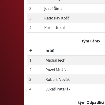
2
Josef Šíma
3
Radoslav Košč
4
Karel Utikal
tým Fénix
#
hráč
1
Michal Jech
2
Pavel Mužík
3
Robert Novák
4
Lukáš Patarák
tým Odpadlici