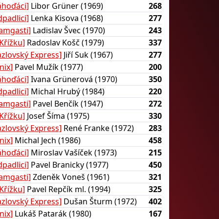
áhoďáci]
Libor Grüner (1969)
268
padlici]
Lenka Kisova (1968)
277
tamgasti]
Ladislav Švec (1970)
243
Křížku]
Radoslav Košč (1979)
337
azlovský Express]
Jiří Suk (1967)
277
nix]
Pavel Mužík (1977)
200
áhoďáci]
Ivana Grünerová (1970)
350
padlici]
Michal Hrubý (1984)
220
tamgasti]
Pavel Benčík (1947)
272
Křížku]
Josef Šíma (1975)
330
azlovský Express]
René Franke (1972)
283
nix]
Michal Jech (1986)
458
áhoďáci]
Miroslav Vašíček (1973)
215
padlici]
Pavel Branicky (1977)
450
tamgasti]
Zdeněk Voneš (1961)
321
Křížku]
Pavel Repčík ml. (1994)
325
azlovský Express]
Dušan Šturm (1972)
402
nix]
Lukáš Patarák (1980)
167