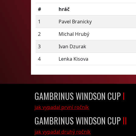
#
hráč
1
Pavel Branicky
2
Michal Hrubý
3
Ivan Dzurak
4
Lenka Kisova
GAMBRINUS WINDSON CUP
I
jak vypadal první ročník
GAMBRINUS WINDSON CUP
II
jak vypadal druhý ročník