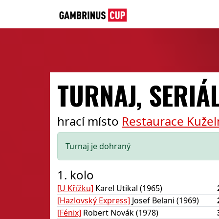
TURNAJ, SERIÁL
hrací místo
Restaurace Kužel
Turnaj je dohraný
1. kolo
[U Křížku]
Karel Utikal (1965)
[Hazlovský Express]
Josef Belani (1969)
[Fénix]
Robert Novák (1978)