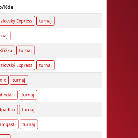
o/Kde
zlovský Express
turnaj
rnaj
Křížku
turnaj
zlovský Express
turnaj
nix
turnaj
hoďáci
turnaj
padlici
turnaj
amgasti
turnaj