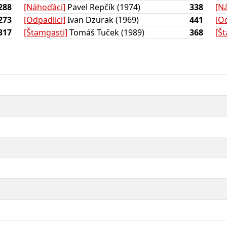
288
[Náhoďáci]
Pavel Repčík (1974)
338
[N
273
[Odpadlici]
Ivan Dzurak (1969)
441
[Od
317
[Štamgasti]
Tomáš Tuček (1989)
368
[Š