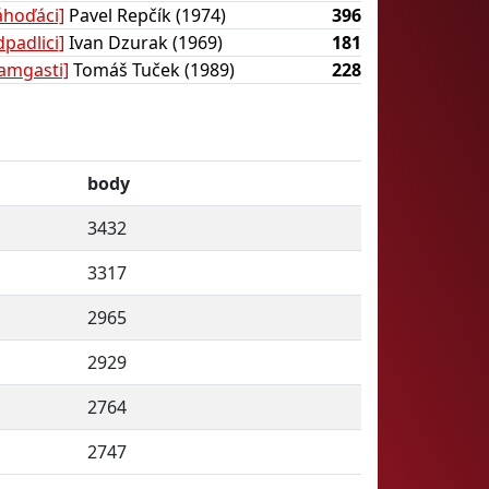
áhoďáci]
Pavel Repčík (1974)
396
padlici]
Ivan Dzurak (1969)
181
tamgasti]
Tomáš Tuček (1989)
228
body
3432
3317
2965
2929
2764
2747