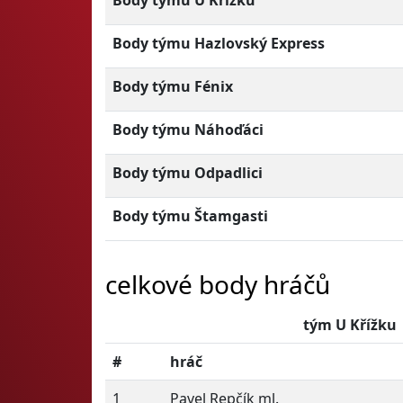
Body týmu U Křížku
Body týmu Hazlovský Express
Body týmu Fénix
Body týmu Náhoďáci
Body týmu Odpadlici
Body týmu Štamgasti
celkové body hráčů
tým U Křížku
#
hráč
1
Pavel Repčík ml.