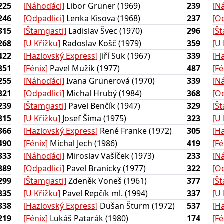
225
[Náhoďáci]
Libor Grüner (1969)
239
[N
246
[Odpadlici]
Lenka Kisova (1968)
237
[Od
315
[Štamgasti]
Ladislav Švec (1970)
296
[Š
268
[U Křížku]
Radoslav Košč (1979)
359
[U 
422
[Hazlovský Express]
Jiří Suk (1967)
339
[H
351
[Fénix]
Pavel Mužík (1977)
487
[Fé
255
[Náhoďáci]
Ivana Grünerová (1970)
339
[N
321
[Odpadlici]
Michal Hrubý (1984)
368
[Od
239
[Štamgasti]
Pavel Benčík (1947)
329
[Š
315
[U Křížku]
Josef Šíma (1975)
323
[U 
366
[Hazlovský Express]
René Franke (1972)
305
[H
490
[Fénix]
Michal Jech (1986)
419
[Fé
333
[Náhoďáci]
Miroslav Vašíček (1973)
233
[N
389
[Odpadlici]
Pavel Branicky (1977)
322
[Od
299
[Štamgasti]
Zdeněk Voneš (1961)
377
[Š
335
[U Křížku]
Pavel Repčík ml. (1994)
337
[U 
338
[Hazlovský Express]
Dušan Šturm (1972)
537
[H
219
[Fénix]
Lukáš Patarák (1980)
174
[Fé