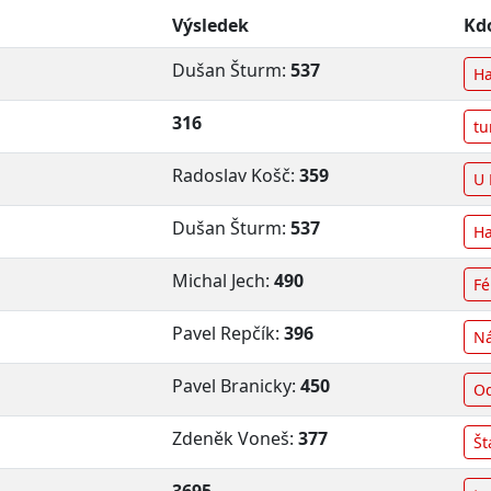
Výsledek
Kd
Dušan Šturm:
537
Ha
316
tu
Radoslav Košč:
359
U 
Dušan Šturm:
537
Ha
Michal Jech:
490
Fé
Pavel Repčík:
396
Ná
Pavel Branicky:
450
Od
Zdeněk Voneš:
377
Št