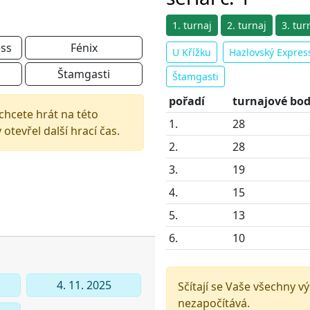
1. turnaj
2. turnaj
3. tur
ess
Fénix
U Křížku
Hazlovský Expres
Štamgasti
Štamgasti
pořadí
turnajové bo
chcete hrát na této
1.
28
tevřel další hrací čas.
2.
28
3.
19
4.
15
5.
13
6.
10
4. 11. 2025
Sčítají se Vaše všechny v
nezapočítává.