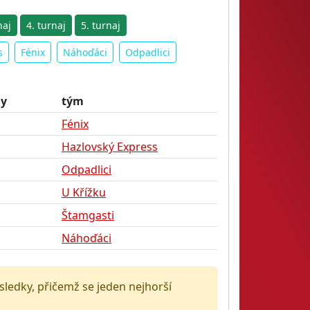
naj
4. turnaj
5. turnaj
s
Fénix
Náhoďáci
Odpadlici
dy
tým
Fénix
Hazlovský Express
Odpadlici
U Křížku
Štamgasti
Náhoďáci
ýsledky, přičemž se jeden nejhorší