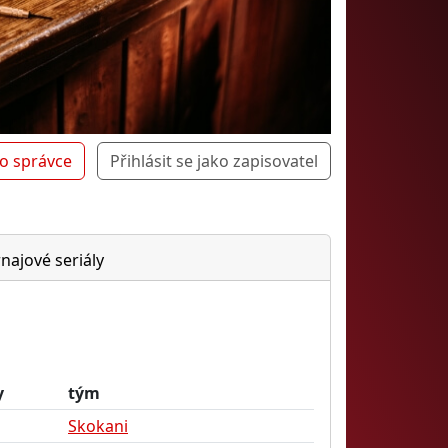
ko správce
Přihlásit se jako zapisovatel
rnajové seriály
y
tým
Skokani