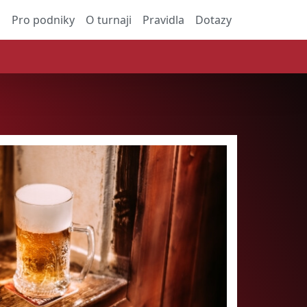
a
Pro podniky
O turnaji
Pravidla
Dotazy