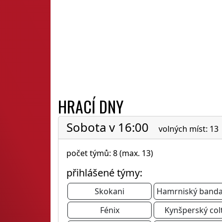
HRACÍ DNY
Sobota v 16:00
volných míst: 13
počet týmů: 8 (max. 13)
přihlášené týmy:
Skokani
Hamrniský banda
Fénix
Kynšperský col