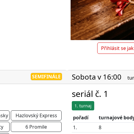
Přihlásit se ja
Sobota v 16:00
SEMIFINÁLE
tu
seriál č. 1
1. turnaj
sky
Hazlovský Express
pořadí
turnajové bod
ty
6 Promile
1.
8