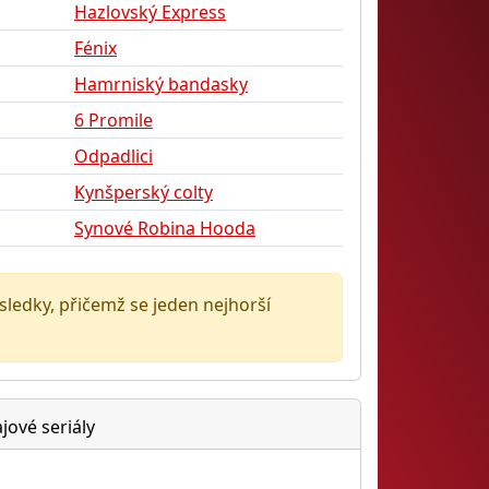
Hazlovský Express
Fénix
Hamrniský bandasky
6 Promile
Odpadlici
Kynšperský colty
Synové Robina Hooda
ýsledky, přičemž se jeden nejhorší
jové seriály