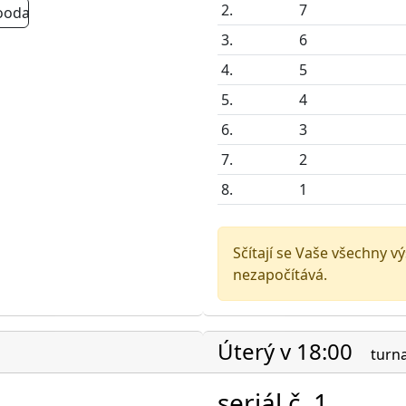
2.
7
ooda
3.
6
4.
5
5.
4
6.
3
7.
2
8.
1
Sčítají se Vaše všechny v
nezapočítává.
Úterý v 18:00
turna
seriál č. 1