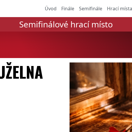
Úvod
Finále
Semifinále
Hrací míst
Semifinálové hrací místo
UŽELNA