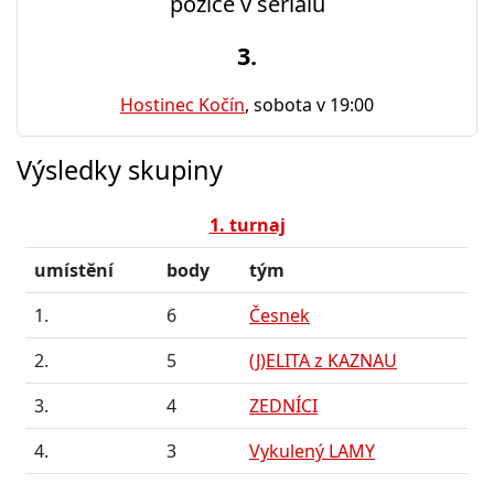
pozice v seriálu
3.
Hostinec Kočín
, sobota v 19:00
Výsledky skupiny
1. turnaj
umístění
body
tým
1.
6
Česnek
2.
5
(J)ELITA z KAZNAU
3.
4
ZEDNÍCI
4.
3
Vykulený LAMY