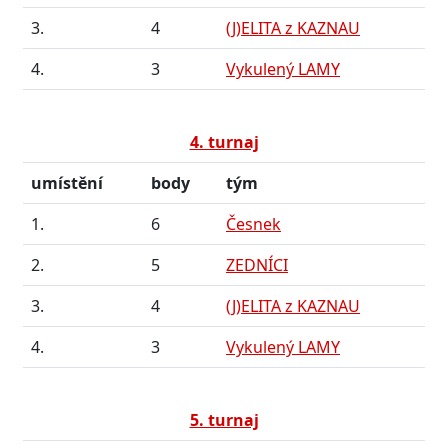
3.
4
(J)ELITA z KAZNAU
4.
3
Vykulený LAMY
4. turnaj
umístění
body
tým
1.
6
Česnek
2.
5
ZEDNÍCI
3.
4
(J)ELITA z KAZNAU
4.
3
Vykulený LAMY
5. turnaj