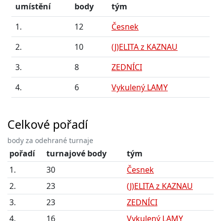
umístění
body
tým
1.
12
Česnek
2.
10
(J)ELITA z KAZNAU
3.
8
ZEDNÍCI
4.
6
Vykulený LAMY
Celkové pořadí
body za odehrané turnaje
pořadí
turnajové body
tým
1.
30
Česnek
2.
23
(J)ELITA z KAZNAU
3.
23
ZEDNÍCI
4.
16
Vykulený LAMY