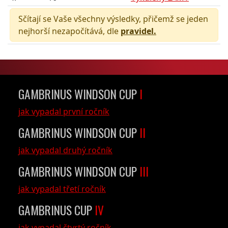
Sčítají se Vaše všechny výsledky, přičemž se jeden
nejhorší nezapočítává, dle
pravidel.
GAMBRINUS WINDSON CUP
I
jak vypadal první ročník
GAMBRINUS WINDSON CUP
II
jak vypadal druhý ročník
GAMBRINUS WINDSON CUP
III
jak vypadal třetí ročník
GAMBRINUS CUP
IV
jak vypadal čtvrtý ročník