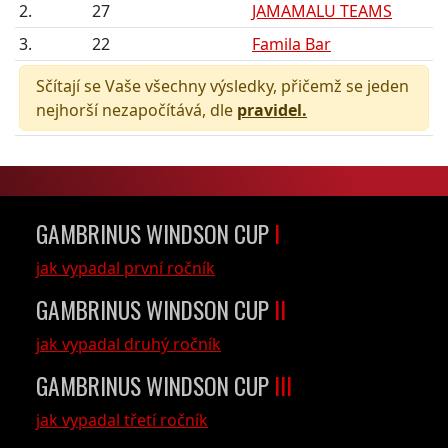
2.
27
JAMAMALU TEAMS
3.
22
Famila Bar
Sčítají se Vaše všechny výsledky, přičemž se jeden
nejhorší nezapočítává, dle
pravidel.
GAMBRINUS WINDSON CUP
I
jak vypadal první ročník
GAMBRINUS WINDSON CUP
II
jak vypadal druhý ročník
GAMBRINUS WINDSON CUP
III
jak vypadal třetí ročník