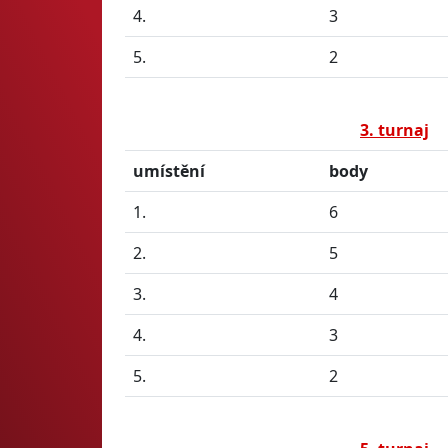
4.
3
5.
2
3. turnaj
umístění
body
1.
6
2.
5
3.
4
4.
3
5.
2