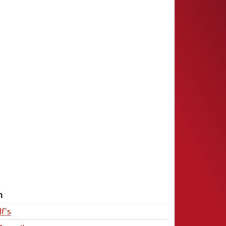
m
f's