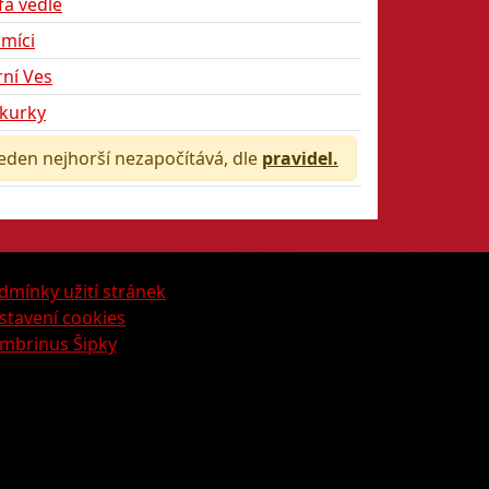
fa vedle
míci
ní Ves
kurky
jeden nejhorší nezapočítává, dle
pravidel.
dmínky užití stránek
stavení cookies
mbrinus Šipky