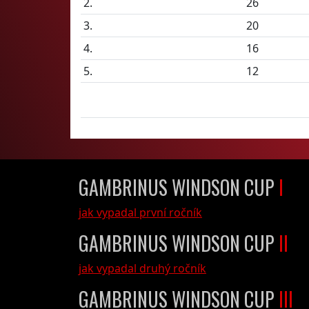
2.
26
3.
20
4.
16
5.
12
GAMBRINUS WINDSON CUP
I
jak vypadal první ročník
GAMBRINUS WINDSON CUP
II
jak vypadal druhý ročník
GAMBRINUS WINDSON CUP
III