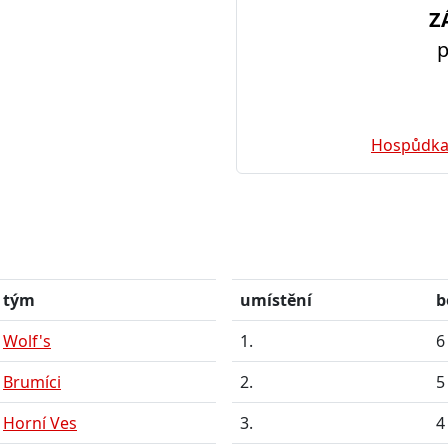
Z
p
Hospůdka
tým
umístění
b
Wolf's
1.
6
Brumíci
2.
5
Horní Ves
3.
4