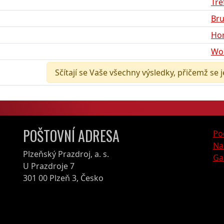
Tre
Bru
Hor
Wo
Sčítají se Vaše všechny výsledky, přičemž se 
POŠTOVNÍ ADRESA
Po
Na
Plzeňský Prazdroj, a. s.
Ga
U Prazdroje 7
301 00 Plzeň 3, Česko