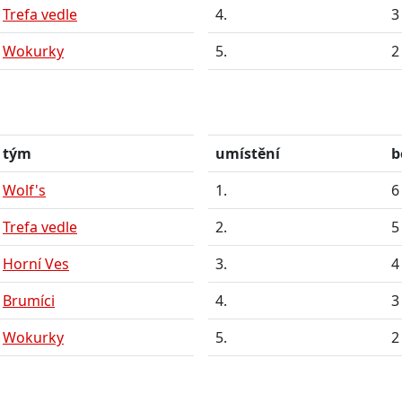
Trefa vedle
4.
3
Wokurky
5.
2
tým
umístění
b
Wolf's
1.
6
Trefa vedle
2.
5
Horní Ves
3.
4
Brumíci
4.
3
Wokurky
5.
2