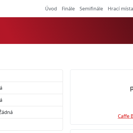
Úvod
Finále
Semifinále
Hrací míst
p
ná
ná
 Žádná
Caffe 