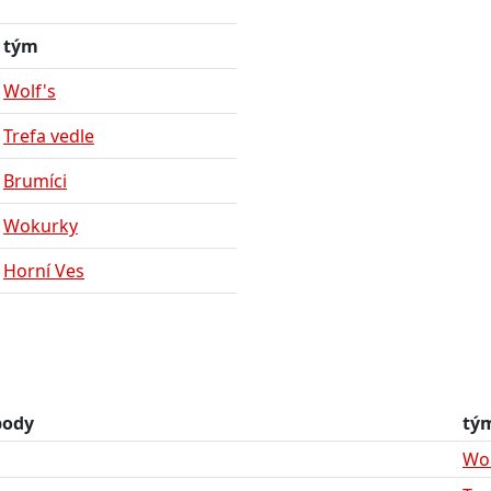
tým
Wolf's
Trefa vedle
Brumíci
Wokurky
Horní Ves
body
tý
Wol