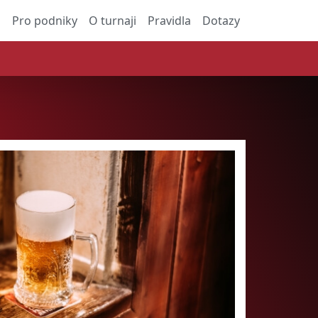
a
Pro podniky
O turnaji
Pravidla
Dotazy