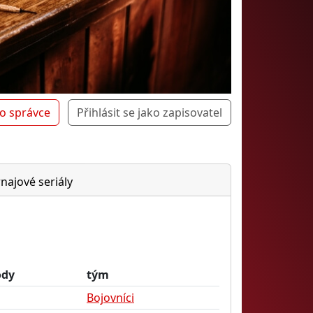
ko správce
Přihlásit se jako zapisovatel
rnajové seriály
ody
tým
Bojovníci