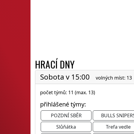
HRACÍ DNY
Sobota v 15:00
volných míst: 13
počet týmů: 11 (max. 13)
přihlášené týmy:
POZDNÍ SBĚR
BULLS SNIPER
Slůňátka
Trefa vedle