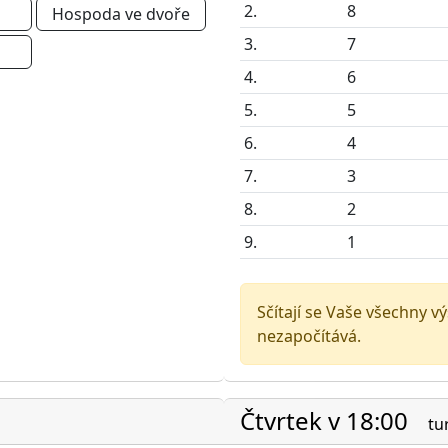
2.
8
Hospoda ve dvoře
3.
7
4.
6
5.
5
6.
4
7.
3
8.
2
9.
1
Sčítají se Vaše všechny v
nezapočítává.
Čtvrtek v 18:00
tu