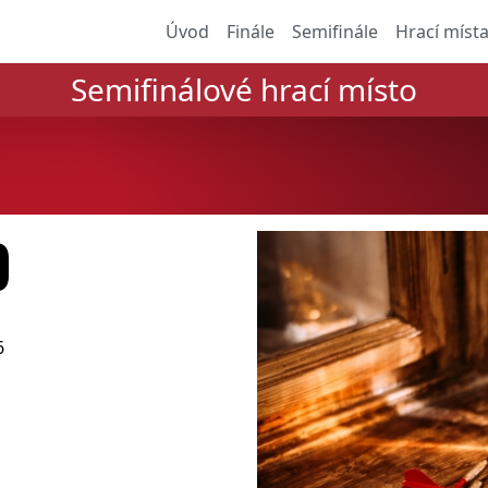
Úvod
Finále
Semifinále
Hrací míst
Semifinálové hrací místo
O
6