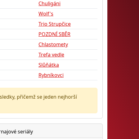
Chuligáni
Wolf's
Trio Strupčice
POZDNÍ SBĚR
Chlastomety
Trefa vedle
Slůňátka
Rybníkovci
ýsledky, přičemž se jeden nejhorší
rnajové seriály