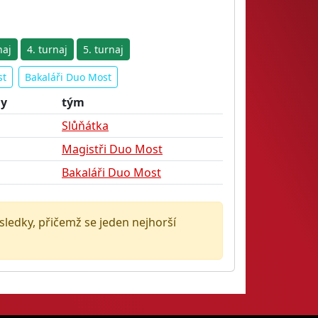
naj
4. turnaj
5. turnaj
st
Bakaláři Duo Most
dy
tým
Slůňátka
Magistři Duo Most
Bakaláři Duo Most
ýsledky, přičemž se jeden nejhorší