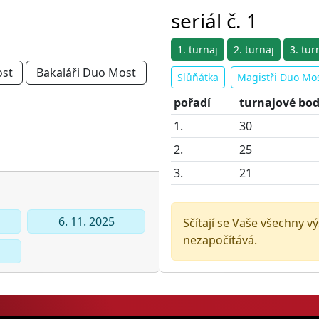
seriál č. 1
1. turnaj
2. turnaj
3. tur
ost
Bakaláři Duo Most
Slůňátka
Magistři Duo Mo
pořadí
turnajové bo
1.
30
2.
25
3.
21
6. 11. 2025
Sčítají se Vaše všechny v
nezapočítává.