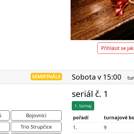
Přihlásit se ja
Sobota v 15:00
SEMIFINÁLE
tu
seriál č. 1
1. turnaj
S
Bojovníci
pořadí
turnajové b
Trio Strupčice
1.
9