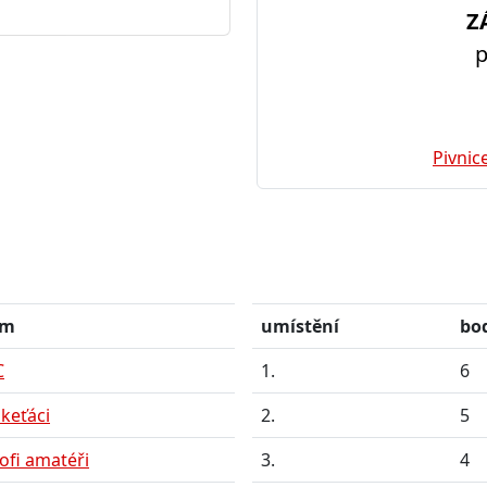
Z
p
Pivnic
ým
umístění
bo
C
1.
6
keťáci
2.
5
ofi amatéři
3.
4