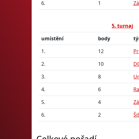
6.
1
Zá
5. turnaj
umístění
body
t
1.
12
Pr
2.
10
D
3.
8
U
4.
6
Ra
5.
4
Zá
6.
2
Ši
Celkové pořadí