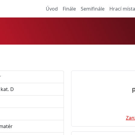
Úvod
Finále
Semifinále
Hrací míst
I
r
p
 kat. D
Zan
Amatér