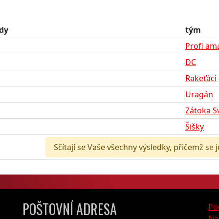
dy
tým
Profi am
DC
Rakeťáci
Uragán
Zátoka Sv
Šišky
Sčítají se Vaše všechny výsledky, přičemž se 
POŠTOVNÍ ADRESA
Po
Na