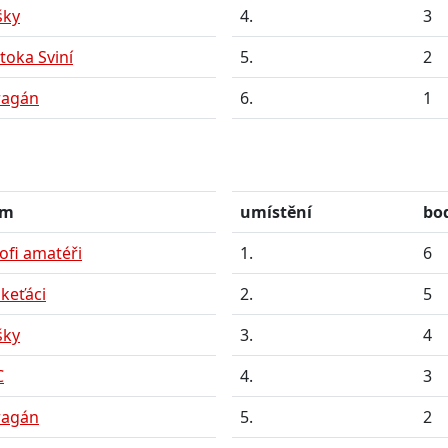
šky
4.
3
toka Sviní
5.
2
ragán
6.
1
ým
umístění
bo
ofi amatéři
1.
6
keťáci
2.
5
šky
3.
4
C
4.
3
ragán
5.
2