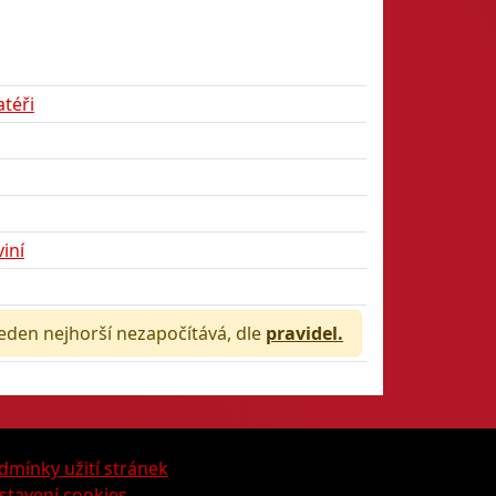
atéři
iní
jeden nejhorší nezapočítává, dle
pravidel.
dmínky užití stránek
stavení cookies