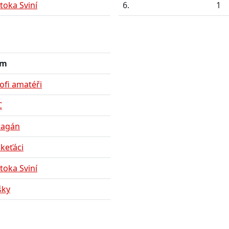
toka Sviní
6.
1
ým
ofi amatéři
C
ragán
keťáci
toka Sviní
šky