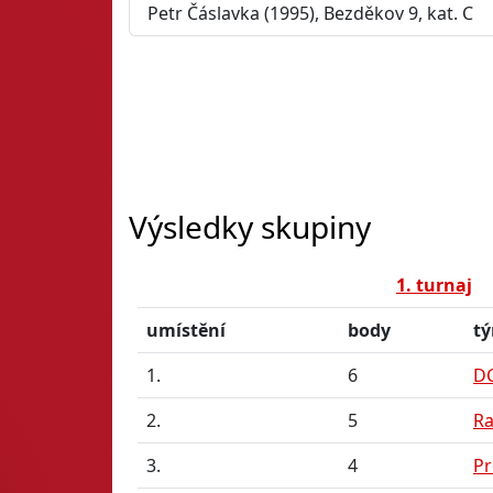
Petr Čáslavka (1995), Bezděkov 9, kat. C
Výsledky skupiny
1. turnaj
umístění
body
t
1.
6
D
2.
5
Ra
3.
4
Pr