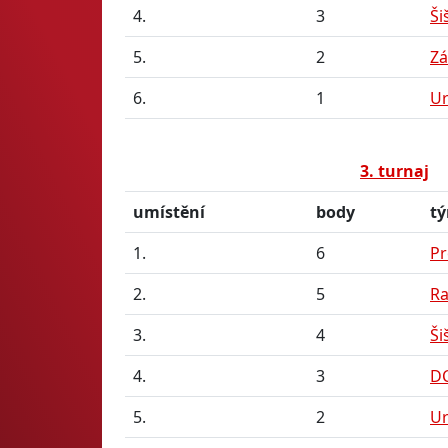
4.
3
Ši
5.
2
Zá
6.
1
U
3. turnaj
umístění
body
t
1.
6
Pr
2.
5
Ra
3.
4
Ši
4.
3
D
5.
2
U