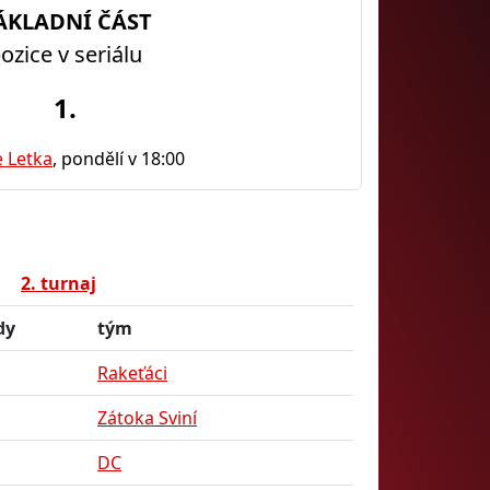
ÁKLADNÍ ČÁST
ozice v seriálu
1.
e Letka
, pondělí v 18:00
2. turnaj
dy
tým
Rakeťáci
Zátoka Sviní
DC