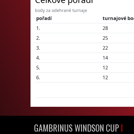
body za odehrané turnaje
pořadí
turnajové bo
1.
28
2.
25
3.
22
4.
14
5.
12
6.
12
GAMBRINUS WINDSON CUP
I