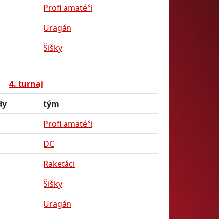
Profi amatéři
Uragán
Šišky
4. turnaj
dy
tým
Profi amatéři
DC
Rakeťáci
Šišky
Uragán