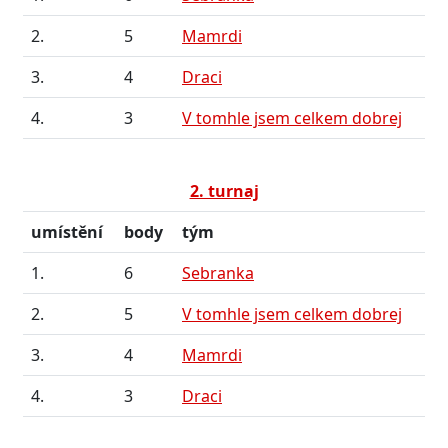
2.
5
Mamrdi
3.
4
Draci
4.
3
V tomhle jsem celkem dobrej
2. turnaj
umístění
body
tým
1.
6
Sebranka
2.
5
V tomhle jsem celkem dobrej
3.
4
Mamrdi
4.
3
Draci