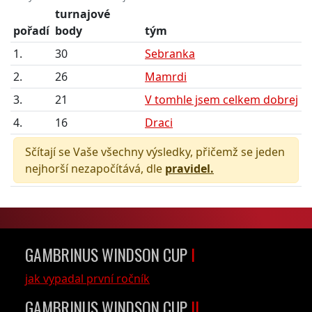
turnajové
pořadí
body
tým
1.
30
Sebranka
2.
26
Mamrdi
3.
21
V tomhle jsem celkem dobrej
4.
16
Draci
Sčítají se Vaše všechny výsledky, přičemž se jeden
nejhorší nezapočítává, dle
pravidel.
GAMBRINUS WINDSON CUP
I
jak vypadal první ročník
GAMBRINUS WINDSON CUP
II