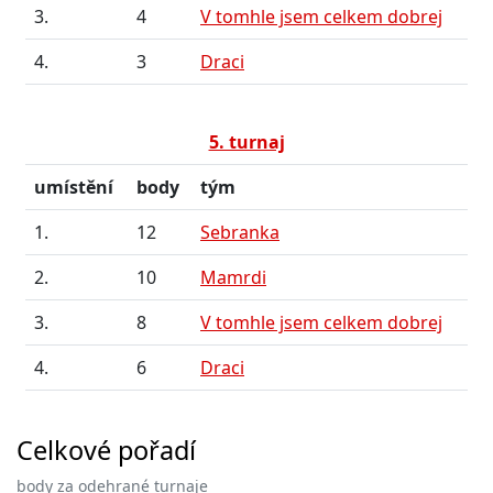
3.
4
V tomhle jsem celkem dobrej
4.
3
Draci
5. turnaj
umístění
body
tým
1.
12
Sebranka
2.
10
Mamrdi
3.
8
V tomhle jsem celkem dobrej
4.
6
Draci
Celkové pořadí
body za odehrané turnaje