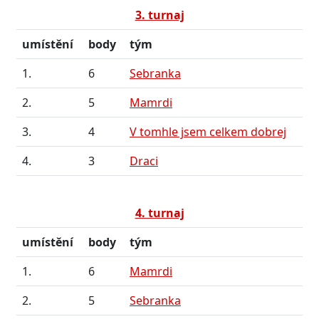
3. turnaj
umístění
body
tým
1.
6
Sebranka
2.
5
Mamrdi
3.
4
V tomhle jsem celkem dobrej
4.
3
Draci
4. turnaj
umístění
body
tým
1.
6
Mamrdi
2.
5
Sebranka