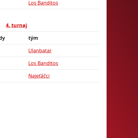
Los Banditos
4. turnaj
dy
tým
Ulanbatar
Los Banditos
Najeťáčci