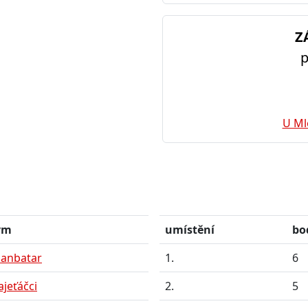
Z
p
U Ml
ým
umístění
bo
lanbatar
1.
6
ajeťáčci
2.
5