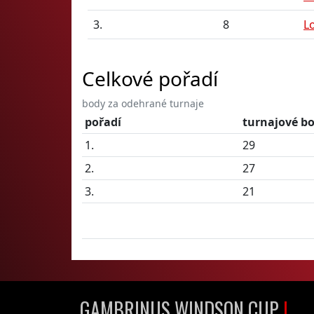
3.
8
L
Celkové pořadí
body za odehrané turnaje
pořadí
turnajové b
1.
29
2.
27
3.
21
GAMBRINUS WINDSON CUP
I