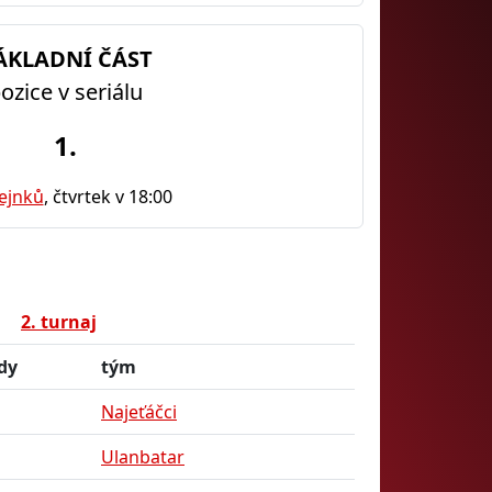
ÁKLADNÍ ČÁST
ozice v seriálu
1.
ejnků
, čtvrtek v 18:00
2. turnaj
dy
tým
Najeťáčci
Ulanbatar