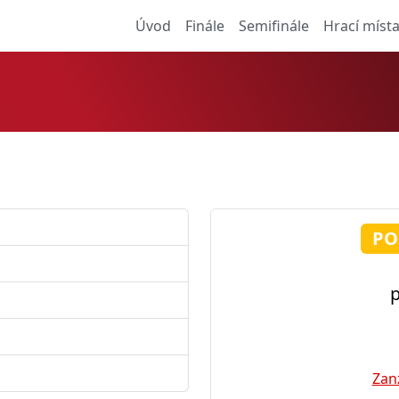
Úvod
Finále
Semifinále
Hrací míst
PO
p
Zan