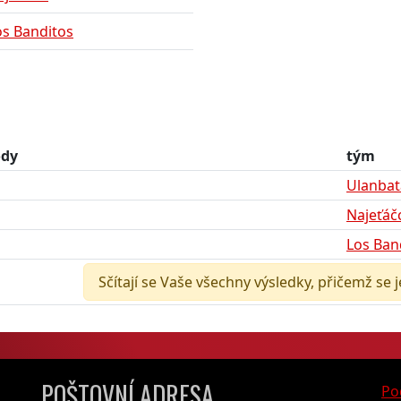
os Banditos
ody
tým
Ulanbat
Najeťáč
Los Ban
Sčítají se Vaše všechny výsledky, přičemž se 
POŠTOVNÍ ADRESA
Po