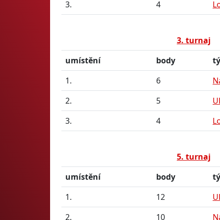
3.
4
L
3. turnaj
umístění
body
t
1.
6
N
2.
5
U
3.
4
L
5. turnaj
umístění
body
t
1.
12
U
2.
10
N