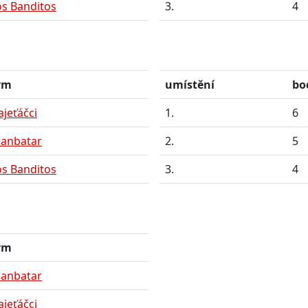
os Banditos
3.
4
ým
umístění
bo
ajeťáčci
1.
6
lanbatar
2.
5
os Banditos
3.
4
ým
lanbatar
ajeťáčci