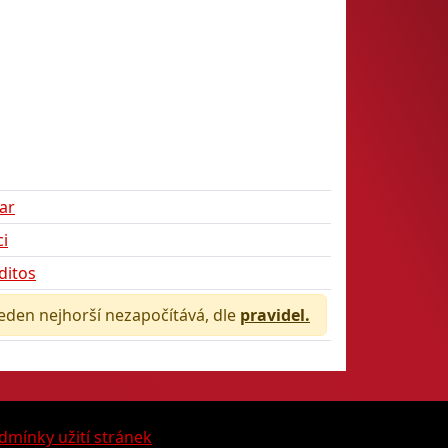
ar
ci
ditos
jeden nejhorší nezapočítává, dle
pravidel.
dmínky užití stránek