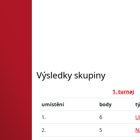
Výsledky skupiny
1. turnaj
umístění
body
t
1.
6
U
2.
5
N