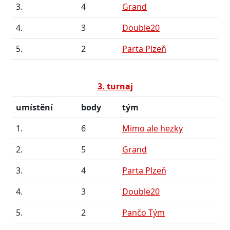
3.
4
Grand
4.
3
Double20
5.
2
Parta Plzeň
3. turnaj
umístění
body
tým
1.
6
Mimo ale hezky
2.
5
Grand
3.
4
Parta Plzeň
4.
3
Double20
5.
2
Pančo Tým