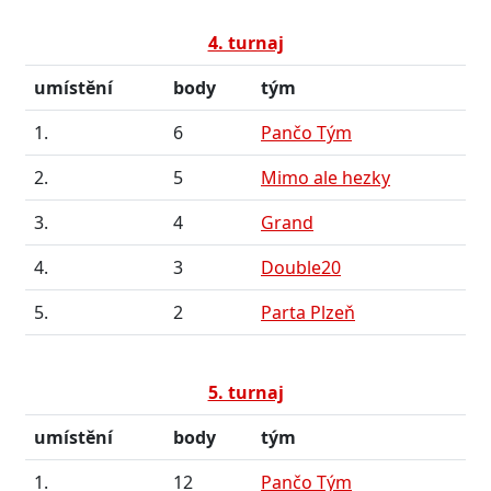
4. turnaj
umístění
body
tým
1.
6
Pančo Tým
2.
5
Mimo ale hezky
3.
4
Grand
4.
3
Double20
5.
2
Parta Plzeň
5. turnaj
umístění
body
tým
1.
12
Pančo Tým