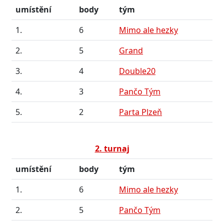
umístění
body
tým
1.
6
Mimo ale hezky
2.
5
Grand
3.
4
Double20
4.
3
Pančo Tým
5.
2
Parta Plzeň
2. turnaj
umístění
body
tým
1.
6
Mimo ale hezky
2.
5
Pančo Tým