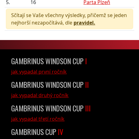
5.
16
Parta Plzeň
Sčítají se Vaše všechny výsledky, přičemž se jeden
nejhorší nezapočítává, dle
pravidel.
GAMBRINUS WINDSON CUP
I
jak vypadal první ročník
GAMBRINUS WINDSON CUP
II
jak vypadal druhý ročník
GAMBRINUS WINDSON CUP
III
jak vypadal třetí ročník
GAMBRINUS CUP
IV