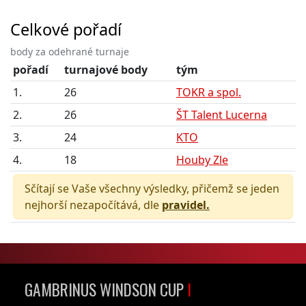
Celkové pořadí
body za odehrané turnaje
pořadí
turnajové body
tým
1.
26
TOKR a spol.
2.
26
ŠT Talent Lucerna
3.
24
KTO
4.
18
Houby Zle
Sčítají se Vaše všechny výsledky, přičemž se jeden
nejhorší nezapočítává, dle
pravidel.
GAMBRINUS WINDSON CUP
I