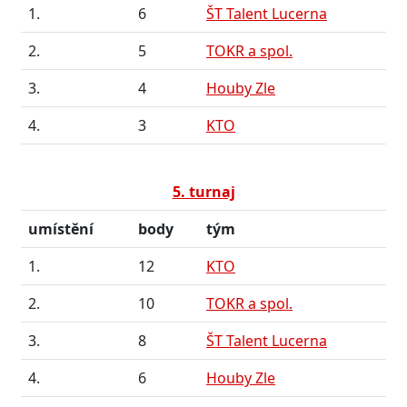
1.
6
ŠT Talent Lucerna
2.
5
TOKR a spol.
3.
4
Houby Zle
4.
3
KTO
5. turnaj
umístění
body
tým
1.
12
KTO
2.
10
TOKR a spol.
3.
8
ŠT Talent Lucerna
4.
6
Houby Zle