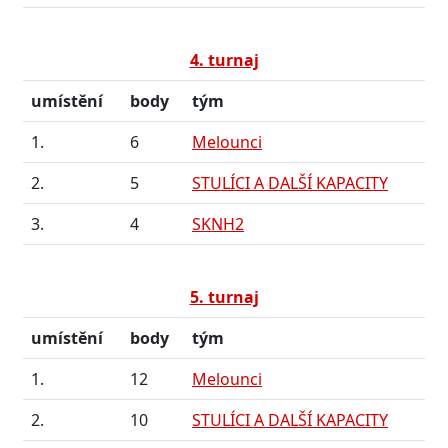
4. turnaj
umístění
body
tým
1.
6
Melounci
2.
5
STULÍCI A DALŠÍ KAPACITY
3.
4
SKNH2
5. turnaj
umístění
body
tým
1.
12
Melounci
2.
10
STULÍCI A DALŠÍ KAPACITY