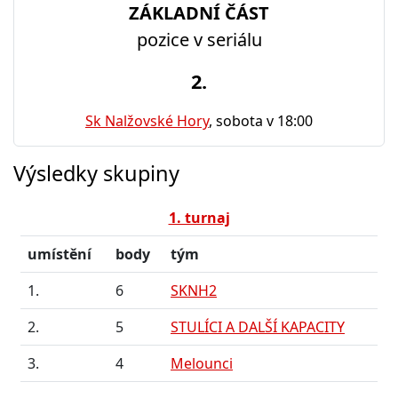
ZÁKLADNÍ ČÁST
pozice v seriálu
2.
Sk Nalžovské Hory
, sobota v 18:00
Výsledky skupiny
1. turnaj
umístění
body
tým
1.
6
SKNH2
2.
5
STULÍCI A DALŠÍ KAPACITY
3.
4
Melounci