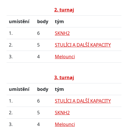
2. turnaj
umístění
body
tým
1.
6
SKNH2
2.
5
STULÍCI A DALŠÍ KAPACITY
3.
4
Melounci
3. turnaj
umístění
body
tým
1.
6
STULÍCI A DALŠÍ KAPACITY
2.
5
SKNH2
3.
4
Melounci