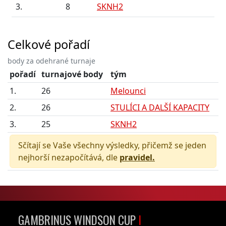
3.
8
SKNH2
Celkové pořadí
body za odehrané turnaje
pořadí
turnajové body
tým
1.
26
Melounci
2.
26
STULÍCI A DALŠÍ KAPACITY
3.
25
SKNH2
Sčítají se Vaše všechny výsledky, přičemž se jeden
nejhorší nezapočítává, dle
pravidel.
GAMBRINUS WINDSON CUP
I