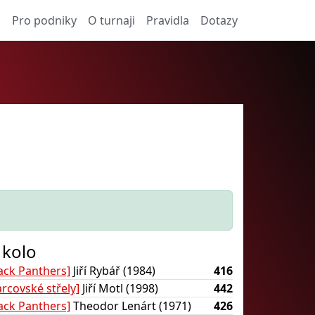
a
Pro podniky
O turnaji
Pravidla
Dotazy
 kolo
lack Panthers]
Jiří Rybář (1984)
416
rcovské střely]
Jiří Motl (1998)
442
lack Panthers]
Theodor Lenárt (1971)
426