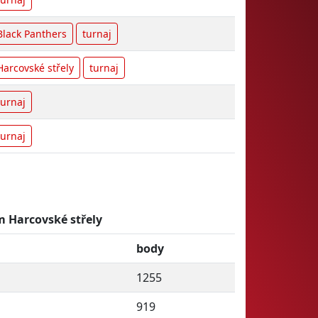
Black Panthers
turnaj
Harcovské střely
turnaj
turnaj
turnaj
m Harcovské střely
body
1255
919