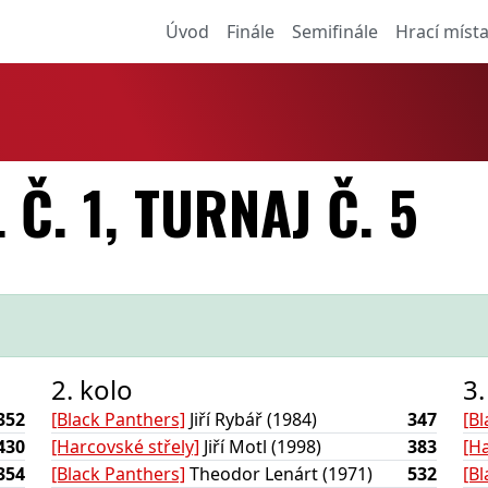
Úvod
Finále
Semifinále
Hrací míst
 Č. 1, TURNAJ Č. 5
2. kolo
3.
352
[Black Panthers]
Jiří Rybář (1984)
347
[B
430
[Harcovské střely]
Jiří Motl (1998)
383
[Ha
354
[Black Panthers]
Theodor Lenárt (1971)
532
[B