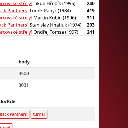
rcovské střely]
Jakub Hřebík (1995)
240
lack Panthers]
Luděk Panyr (1984)
419
rcovské střely]
Martin Kubín (1996)
311
lack Panthers]
Stanislav Hnatiuk (1974)
293
rcovské střely]
Ondřej Tomsa (1997)
241
body
3500
3031
do/Kde
Black Panthers
turnaj
turnaj