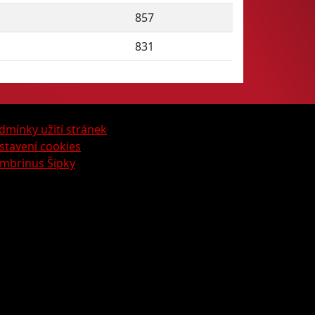
857
831
dmínky užití stránek
stavení cookies
mbrinus Šipky