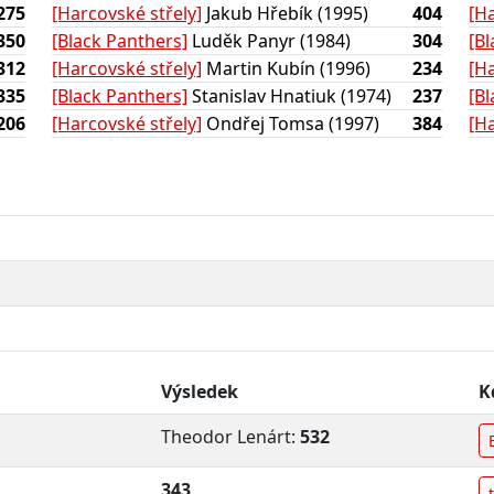
275
[Harcovské střely]
Jakub Hřebík (1995)
404
[Ha
350
[Black Panthers]
Luděk Panyr (1984)
304
[B
312
[Harcovské střely]
Martin Kubín (1996)
234
[Ha
335
[Black Panthers]
Stanislav Hnatiuk (1974)
237
[B
206
[Harcovské střely]
Ondřej Tomsa (1997)
384
[Ha
Výsledek
K
Theodor Lenárt:
532
343