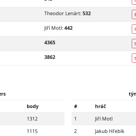
Theodor Lenárt:
532
Jiří Motl:
442
4365
3862
ers
tý
body
#
hráč
1312
1
Jiří Motl
1115
2
Jakub Hřebík