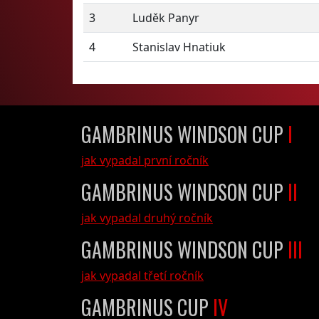
3
Luděk Panyr
4
Stanislav Hnatiuk
GAMBRINUS WINDSON CUP
I
jak vypadal první ročník
GAMBRINUS WINDSON CUP
II
jak vypadal druhý ročník
GAMBRINUS WINDSON CUP
III
jak vypadal třetí ročník
GAMBRINUS CUP
IV