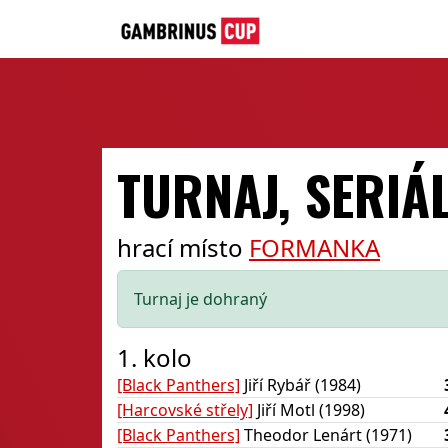
TURNAJ, SERIÁL
hrací místo
FORMANKA
Turnaj je dohraný
1. kolo
[Black Panthers]
Jiří Rybář (1984)
[Harcovské střely]
Jiří Motl (1998)
[Black Panthers]
Theodor Lenárt (1971)