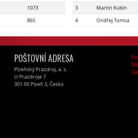
1073
3
Martin Kubín
865
4
Ondřej Tomsa
POŠTOVNÍ ADRESA
Po
Na
Plzeňský Prazdroj, a. s.
Ga
U Prazdroje 7
301 00 Plzeň 3, Česko