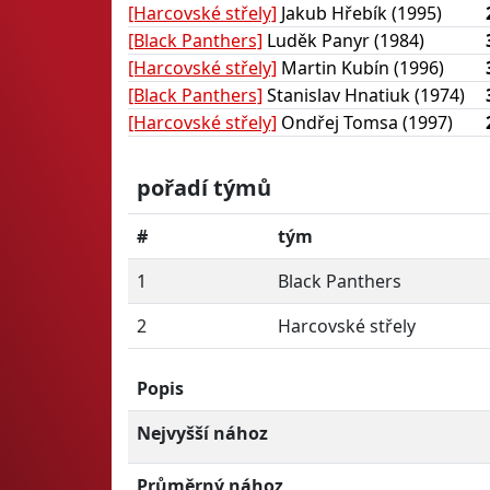
[Harcovské střely]
Jakub Hřebík (1995)
[Black Panthers]
Luděk Panyr (1984)
[Harcovské střely]
Martin Kubín (1996)
[Black Panthers]
Stanislav Hnatiuk (1974)
[Harcovské střely]
Ondřej Tomsa (1997)
pořadí týmů
#
tým
1
Black Panthers
2
Harcovské střely
Popis
Nejvyšší nához
Průměrný nához