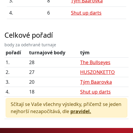
3.
8
Tým Baarovka
4.
6
Shut up darts
Celkové pořadí
body za odehrané turnaje
pořadí
turnajové body
tým
1.
28
The Bullseyes
2.
27
HUSZONKETTO
3.
20
Tým Baarovka
4.
18
Shut up darts
Sčítají se Vaše všechny výsledky, přičemž se jeden
nejhorší nezapočítává, dle
pravidel.