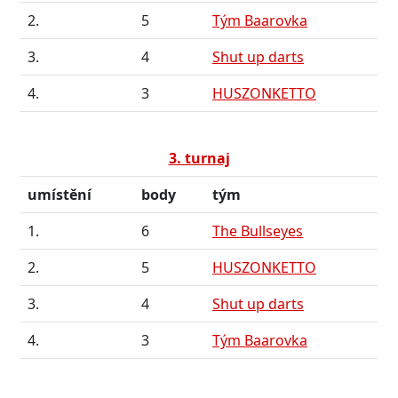
2.
5
Tým Baarovka
3.
4
Shut up darts
4.
3
HUSZONKETTO
3. turnaj
umístění
body
tým
1.
6
The Bullseyes
2.
5
HUSZONKETTO
3.
4
Shut up darts
4.
3
Tým Baarovka