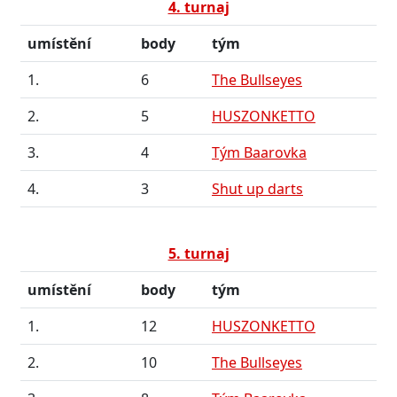
4. turnaj
umístění
body
tým
1.
6
The Bullseyes
2.
5
HUSZONKETTO
3.
4
Tým Baarovka
4.
3
Shut up darts
5. turnaj
umístění
body
tým
1.
12
HUSZONKETTO
2.
10
The Bullseyes