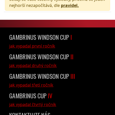
nejhorší nezapočítává, dle
pravidel.
GAMBRINUS WINDSON CUP
I
jak vypadal první ročník
GAMBRINUS WINDSON CUP
II
jak vypadal druhý ročník
GAMBRINUS WINDSON CUP
III
jak vypadal třetí ročník
GAMBRINUS CUP
IV
jak vypadal čtvrtý ročník