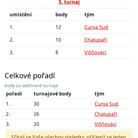
5. turnaj
umístění
body
tým
1.
12
Curva Sud
2.
10
Chalupaři
3.
8
Višňováci
Celkové pořadí
body za odehrané turnaje
pořadí
turnajové body
tým
1.
30
Curva Sud
2.
26
Chalupaři
3.
20
Višňováci
Sčítají se Vaše všechny výsledky, přičemž se jeden