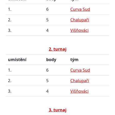
1.
6
Curva Sud
2.
5
Chalupaři
3.
4
Višňováci
2. turnaj
umístění
body
tým
1.
6
Curva Sud
2.
5
Chalupaři
3.
4
Višňováci
3. turnaj