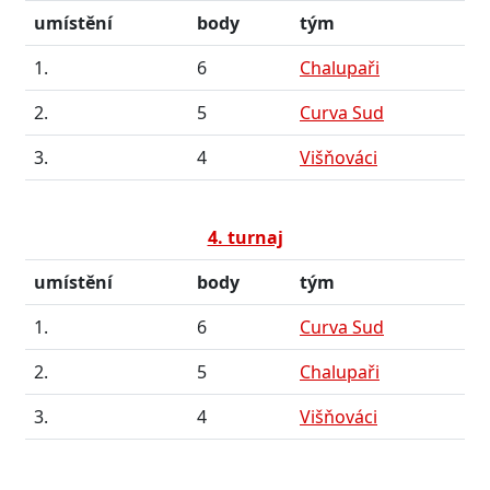
umístění
body
tým
1.
6
Chalupaři
2.
5
Curva Sud
3.
4
Višňováci
4. turnaj
umístění
body
tým
1.
6
Curva Sud
2.
5
Chalupaři
3.
4
Višňováci