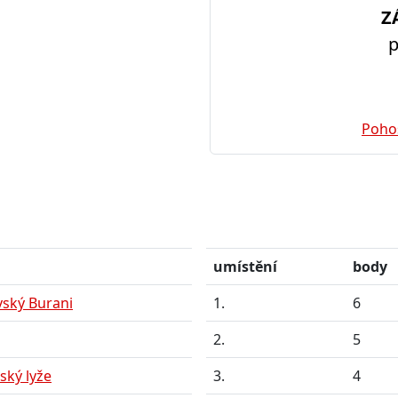
Z
p
Pohos
umístění
body
vský Burani
1.
6
2.
5
ký lyže
3.
4