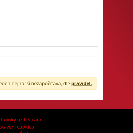
jeden nejhorší nezapočítává, dle
pravidel.
dmínky užití stránek
stavení cookies