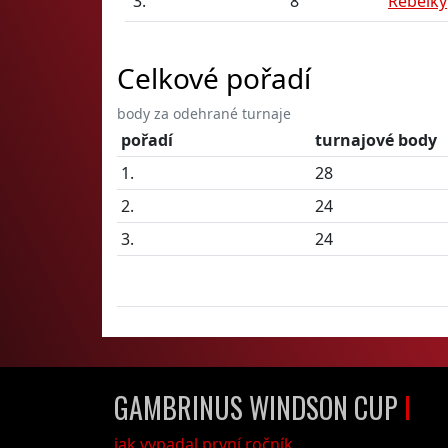
3.
8
Rebelky
Celkové pořadí
body za odehrané turnaje
pořadí
turnajové body
1.
28
2.
24
3.
24
GAMBRINUS WINDSON CUP
I
jak vypadal první ročník