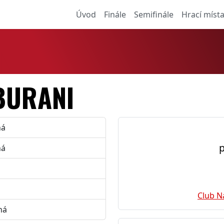
Úvod
Finále
Semifinále
Hrací míst
BURANI
ná
p
ná
Club N
ná