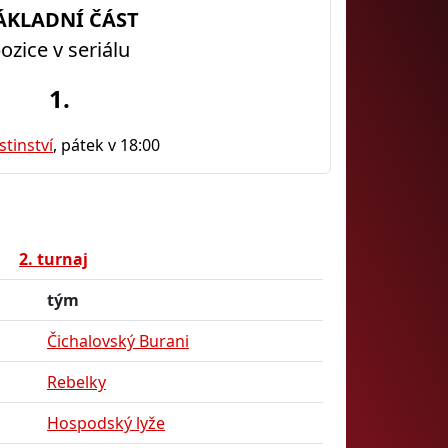
ÁKLADNÍ ČÁST
ozice v seriálu
1.
tinství
, pátek v 18:00
2. turnaj
tým
Čichalovský Burani
Rebelky
Hospodský lyže