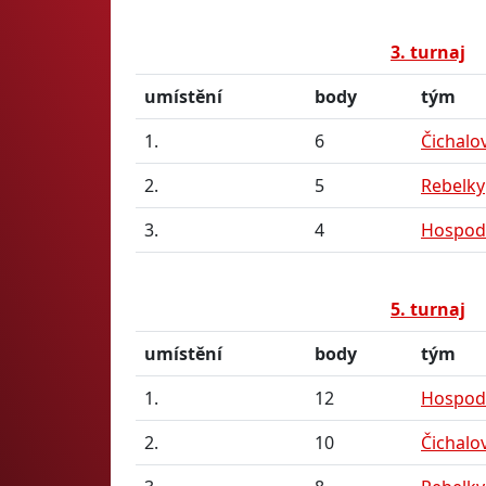
3. turnaj
umístění
body
tým
1.
6
Čichalo
2.
5
Rebelky
3.
4
Hospods
5. turnaj
umístění
body
tým
1.
12
Hospods
2.
10
Čichalo