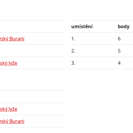
umístění
body
vský Burani
1.
6
2.
5
ký lyže
3.
4
ký lyže
vský Burani