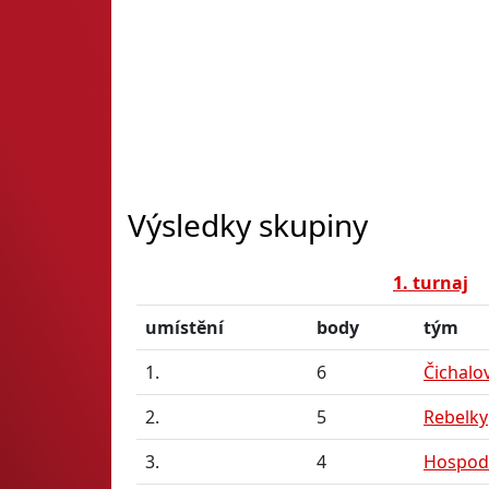
Výsledky skupiny
1. turnaj
umístění
body
tým
1.
6
Čichalo
2.
5
Rebelky
3.
4
Hospods