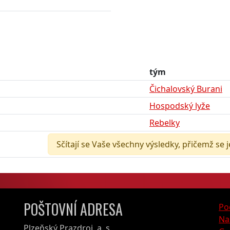
tým
Čichalovský Burani
Hospodský lyže
Rebelky
Sčítají se Vaše všechny výsledky, přičemž se 
POŠTOVNÍ ADRESA
Po
Na
Plzeňský Prazdroj, a. s.