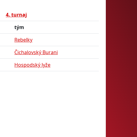
4. turnaj
tým
Rebelky
Čichalovský Burani
Hospodský lyže