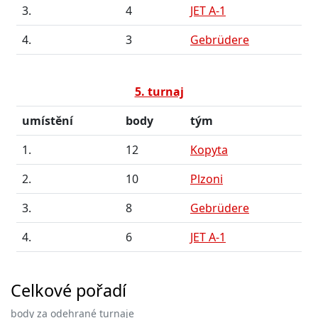
3.
4
JET A-1
4.
3
Gebrüdere
5. turnaj
umístění
body
tým
1.
12
Kopyta
2.
10
Plzoni
3.
8
Gebrüdere
4.
6
JET A-1
Celkové pořadí
body za odehrané turnaje