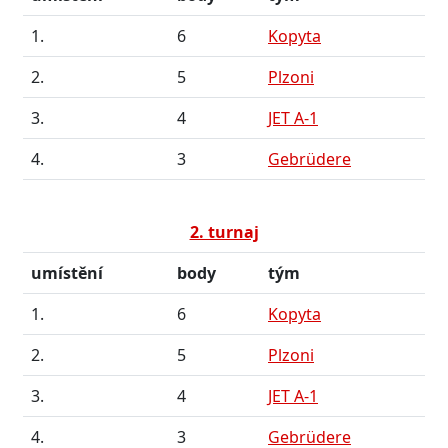
1.
6
Kopyta
2.
5
Plzoni
3.
4
JET A-1
4.
3
Gebrüdere
2. turnaj
umístění
body
tým
1.
6
Kopyta
2.
5
Plzoni
3.
4
JET A-1
4.
3
Gebrüdere