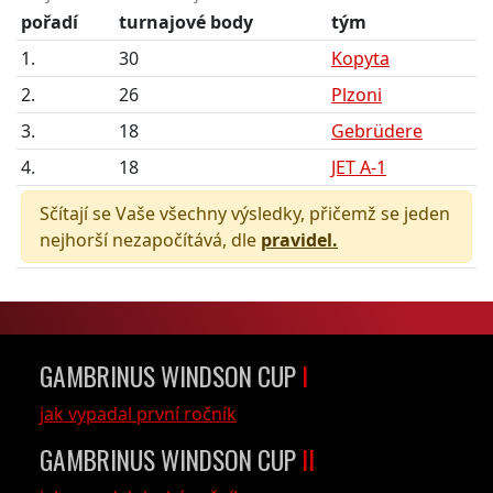
pořadí
turnajové body
tým
1.
30
Kopyta
2.
26
Plzoni
3.
18
Gebrüdere
4.
18
JET A-1
Sčítají se Vaše všechny výsledky, přičemž se jeden
nejhorší nezapočítává, dle
pravidel.
GAMBRINUS WINDSON CUP
I
jak vypadal první ročník
GAMBRINUS WINDSON CUP
II