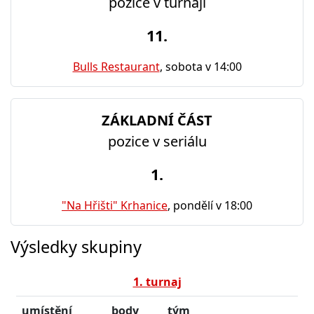
pozice v turnaji
11.
Bulls Restaurant
, sobota v 14:00
ZÁKLADNÍ ČÁST
pozice v seriálu
1.
"Na Hřišti" Krhanice
, pondělí v 18:00
Výsledky skupiny
1. turnaj
umístění
body
tým