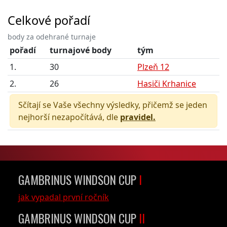
Celkové pořadí
body za odehrané turnaje
pořadí
turnajové body
tým
1.
30
Plzeň 12
2.
26
Hasiči Krhanice
Sčítají se Vaše všechny výsledky, přičemž se jeden
nejhorší nezapočítává, dle
pravidel.
GAMBRINUS WINDSON CUP
I
jak vypadal první ročník
GAMBRINUS WINDSON CUP
II