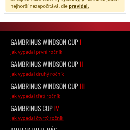
nejhorší nezapočítává, dle
pravidel.
GAMBRINUS WINDSON CUP
I
jak vypadal první ročník
GAMBRINUS WINDSON CUP
II
jak vypadal druhý ročník
GAMBRINUS WINDSON CUP
III
jak vypadal třetí ročník
GAMBRINUS CUP
IV
jak vypadal čtvrtý ročník