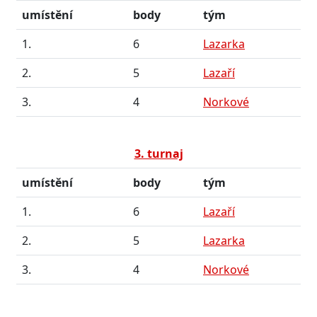
umístění
body
tým
1.
6
Lazarka
2.
5
Lazaří
3.
4
Norkové
3. turnaj
umístění
body
tým
1.
6
Lazaří
2.
5
Lazarka
3.
4
Norkové