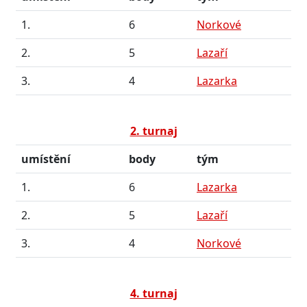
1.
6
Norkové
2.
5
Lazaří
3.
4
Lazarka
2. turnaj
umístění
body
tým
1.
6
Lazarka
2.
5
Lazaří
3.
4
Norkové
4. turnaj