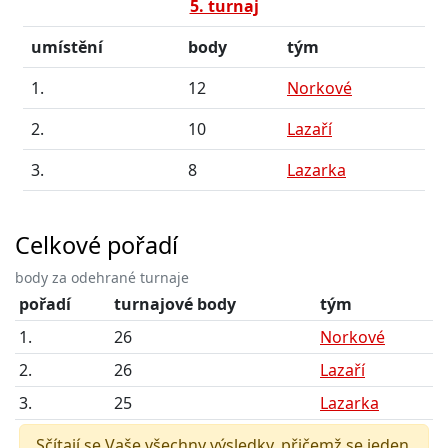
5. turnaj
umístění
body
tým
1.
12
Norkové
2.
10
Lazaří
3.
8
Lazarka
Celkové pořadí
body za odehrané turnaje
pořadí
turnajové body
tým
1.
26
Norkové
2.
26
Lazaří
3.
25
Lazarka
Sčítají se Vaše všechny výsledky, přičemž se jeden