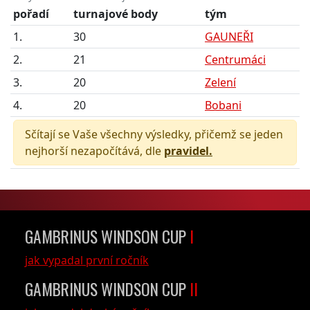
pořadí
turnajové body
tým
1.
30
GAUNEŘI
2.
21
Centrumáci
3.
20
Zelení
4.
20
Bobani
Sčítají se Vaše všechny výsledky, přičemž se jeden
nejhorší nezapočítává, dle
pravidel.
GAMBRINUS WINDSON CUP
I
jak vypadal první ročník
GAMBRINUS WINDSON CUP
II