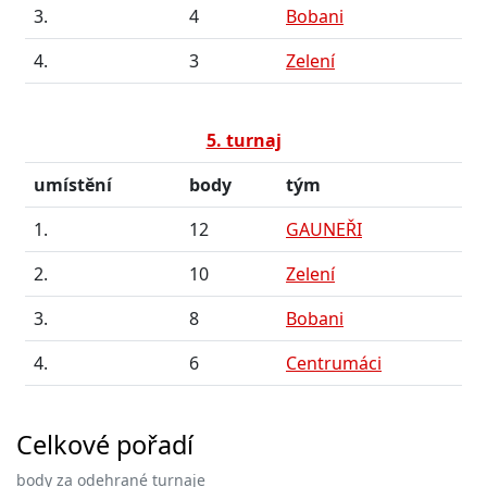
3.
4
Bobani
4.
3
Zelení
5. turnaj
umístění
body
tým
1.
12
GAUNEŘI
2.
10
Zelení
3.
8
Bobani
4.
6
Centrumáci
Celkové pořadí
body za odehrané turnaje