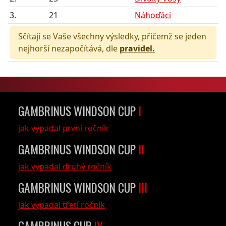
3.
21
Náhoďáci
Sčítají se Vaše všechny výsledky, přičemž se jeden
nejhorší nezapočítává, dle
pravidel.
GAMBRINUS WINDSON CUP
I
jak vypadal první ročník
GAMBRINUS WINDSON CUP
II
jak vypadal druhý ročník
GAMBRINUS WINDSON CUP
III
jak vypadal třetí ročník
GAMBRINUS CUP
IV