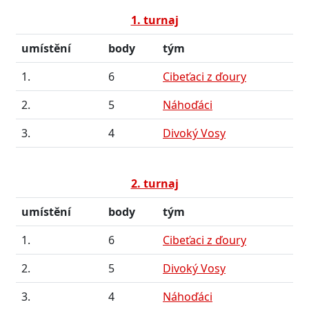
1. turnaj
umístění
body
tým
1.
6
Cibeťaci z ďoury
2.
5
Náhoďáci
3.
4
Divoký Vosy
2. turnaj
umístění
body
tým
1.
6
Cibeťaci z ďoury
2.
5
Divoký Vosy
3.
4
Náhoďáci