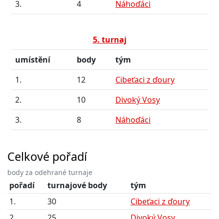
3.
4
Náhoďáci
5. turnaj
umístění
body
tým
1.
12
Cibeťaci z ďoury
2.
10
Divoký Vosy
3.
8
Náhoďáci
Celkové pořadí
body za odehrané turnaje
pořadí
turnajové body
tým
1.
30
Cibeťaci z ďoury
2.
25
Divoký Vosy