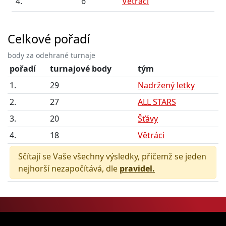
4.
6
Větráci
Celkové pořadí
body za odehrané turnaje
pořadí
turnajové body
tým
1.
29
Nadržený letky
2.
27
ALL STARS
3.
20
Šťávy
4.
18
Větráci
Sčítají se Vaše všechny výsledky, přičemž se jeden
nejhorší nezapočítává, dle
pravidel.