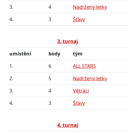
3.
4
Nadržený letky
4.
3
Šťávy
3. turnaj
umístění
body
tým
1.
6
ALL STARS
2.
5
Nadržený letky
3.
4
Větráci
4.
3
Šťávy
4. turnaj