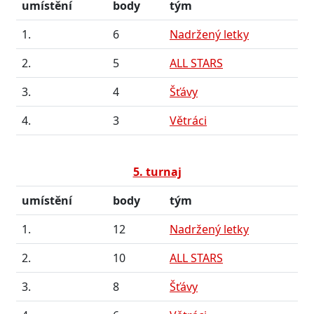
umístění
body
tým
1.
6
Nadržený letky
2.
5
ALL STARS
3.
4
Šťávy
4.
3
Větráci
5. turnaj
umístění
body
tým
1.
12
Nadržený letky
2.
10
ALL STARS
3.
8
Šťávy