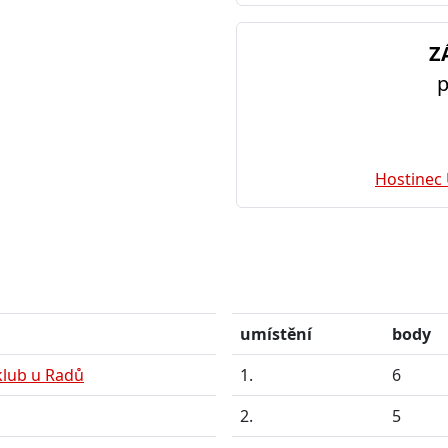
Z
p
Hostinec
umístění
body
klub u Radů
1.
6
2.
5