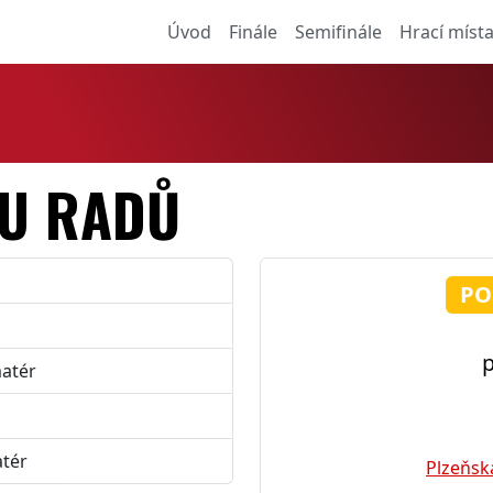
Úvod
Finále
Semifinále
Hrací míst
 U RADŮ
PO
p
matér
atér
Plzeňsk