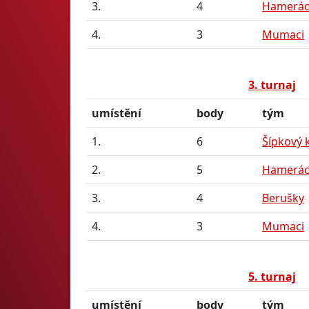
3.
4
Hamerác
4.
3
Mumaci
3. turnaj
umístění
body
tým
1.
6
Šípkový 
2.
5
Hamerác
3.
4
Berušky
4.
3
Mumaci
5. turnaj
umístění
body
tým