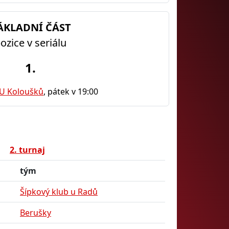
ÁKLADNÍ ČÁST
ozice v seriálu
1.
 U Koloušků
, pátek v 19:00
2. turnaj
tým
Šípkový klub u Radů
Berušky