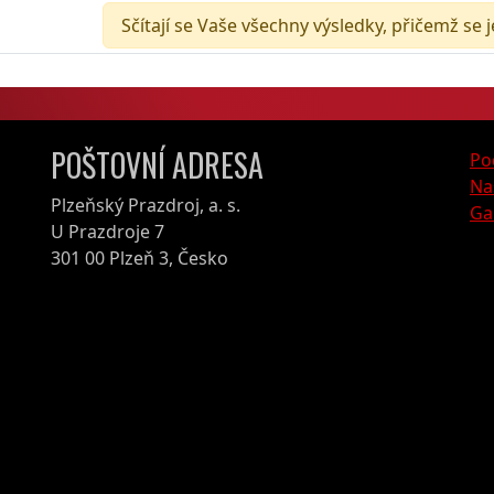
Sčítají se Vaše všechny výsledky, přičemž se 
POŠTOVNÍ ADRESA
Po
Na
Plzeňský Prazdroj, a. s.
Ga
U Prazdroje 7
301 00 Plzeň 3, Česko