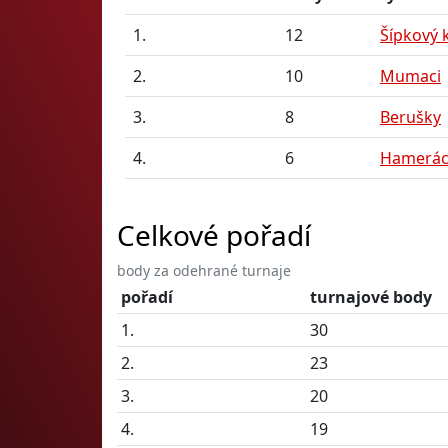
1.
12
Šípkový 
2.
10
Mumaci
3.
8
Berušky
4.
6
Hamerác
Celkové pořadí
body za odehrané turnaje
pořadí
turnajové body
1.
30
2.
23
3.
20
4.
19