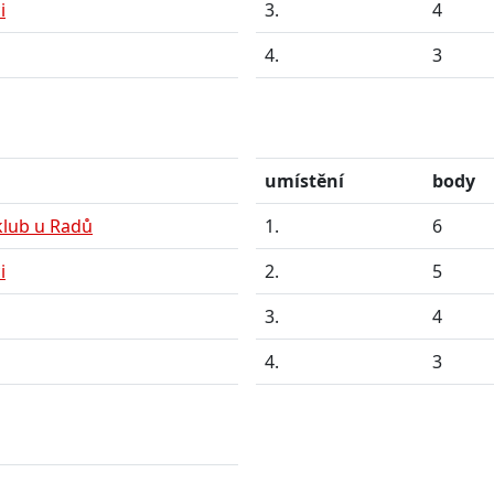
i
3.
4
4.
3
umístění
body
klub u Radů
1.
6
i
2.
5
3.
4
4.
3