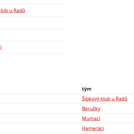
klub u Radů
i
tým
Šípkový klub u Radů
Berušky
Mumaci
Hameráci