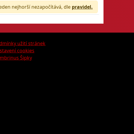
jeden nejhorší nezapočítává, dle
pravidel.
dmínky užití stránek
stavení cookies
mbrinus Šipky