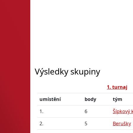
Výsledky skupiny
1. turnaj
umístění
body
tým
1.
6
Šípkový 
2.
5
Berušky