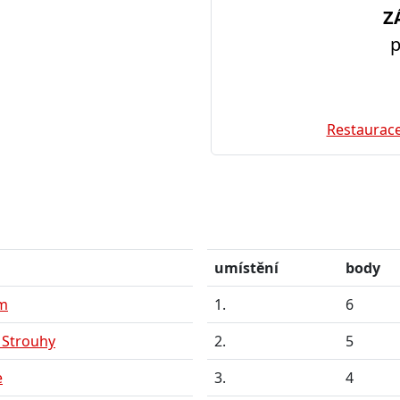
Z
p
Restaurace
umístění
body
am
1.
6
 Strouhy
2.
5
e
3.
4