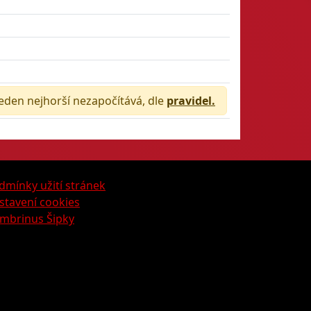
jeden nejhorší nezapočítává, dle
pravidel.
dmínky užití stránek
stavení cookies
mbrinus Šipky