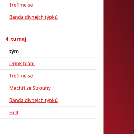
Trefíme se
Banda divnejch týpků
4. turnaj
tým
Drink team
Trefíme se
Machři ze Strouhy
Banda divnejch týpků
Hell