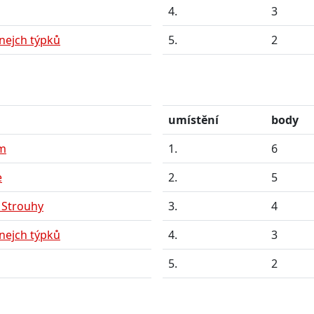
4.
3
nejch týpků
5.
2
umístění
body
am
1.
6
e
2.
5
 Strouhy
3.
4
nejch týpků
4.
3
5.
2