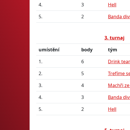
4.
3
Hell
5.
2
Banda div
3. turnaj
umístění
body
tým
1.
6
Drink te
2.
5
Trefíme s
3.
4
Machři ze
4.
3
Banda div
5.
2
Hell