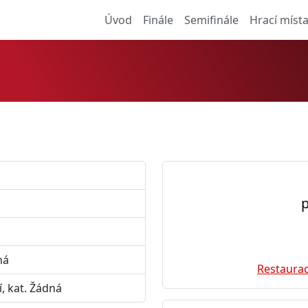
Úvod
Finále
Semifinále
Hrací míst
p
ná
Restaura
í, kat. Žádná