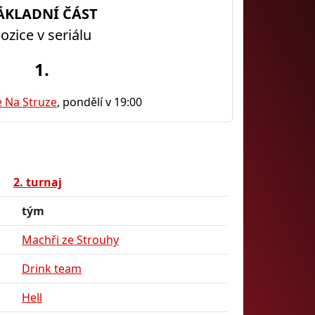
ÁKLADNÍ ČÁST
ozice v seriálu
1.
 Na Struze
, pondělí v 19:00
2. turnaj
tým
Machři ze Strouhy
Drink team
Hell