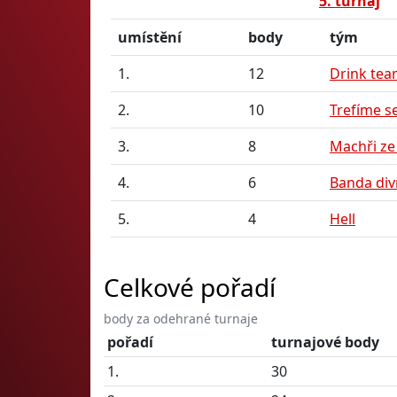
5. turnaj
umístění
body
tým
1.
12
Drink te
2.
10
Trefíme s
3.
8
Machři ze
4.
6
Banda div
5.
4
Hell
Celkové pořadí
body za odehrané turnaje
pořadí
turnajové body
1.
30