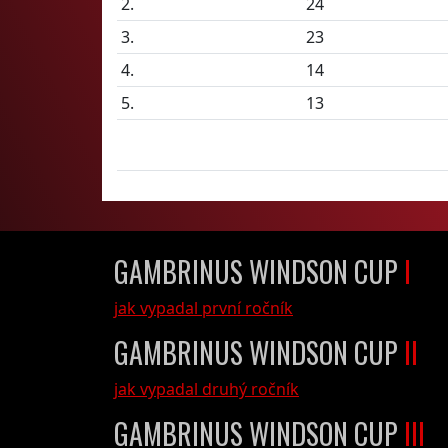
2.
24
3.
23
4.
14
5.
13
GAMBRINUS WINDSON CUP
I
jak vypadal první ročník
GAMBRINUS WINDSON CUP
II
jak vypadal druhý ročník
GAMBRINUS WINDSON CUP
III