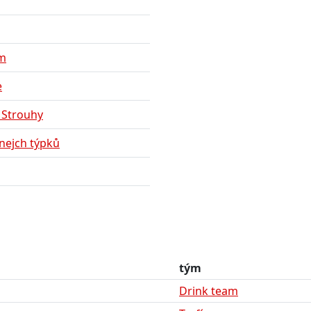
am
e
 Strouhy
nejch týpků
tým
Drink team