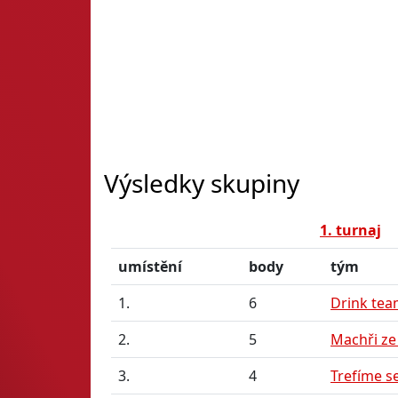
Výsledky skupiny
1. turnaj
umístění
body
tým
1.
6
Drink te
2.
5
Machři ze
3.
4
Trefíme s