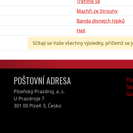
Trefíme se
Machři ze Strouhy
Banda divnejch týpků
Hell
Sčítají se Vaše všechny výsledky, přičemž se 
POŠTOVNÍ ADRESA
Po
Na
Plzeňský Prazdroj, a. s.
Ga
U Prazdroje 7
301 00 Plzeň 3, Česko