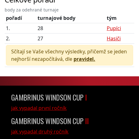
body za odehrané turnaje
pořadí
turnajové body
tým
1.
28
Pupíci
2.
27
Hasiči
Sčítají se Vaše všechny výsledky, přičemž se jeden
nejhorší nezapočítává, dle
pravidel.
GAMBRINUS WINDSON CUP
I
jak vypadal první ročník
GAMBRINUS WINDSON CUP
II
jak vypadal druhý ročník