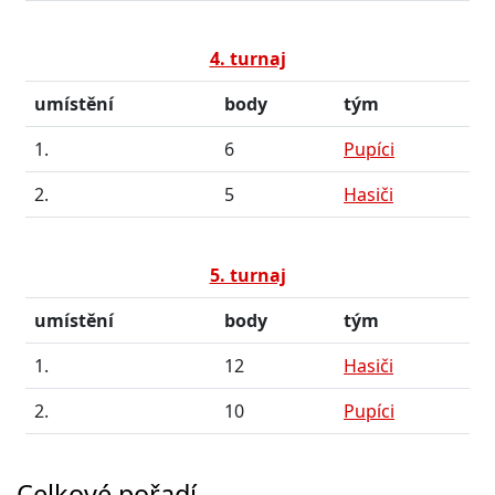
4. turnaj
umístění
body
tým
1.
6
Pupíci
2.
5
Hasiči
5. turnaj
umístění
body
tým
1.
12
Hasiči
2.
10
Pupíci
Celkové pořadí