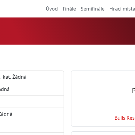
Úvod
Finále
Semifinále
Hrací míst
, kat. Žádná
p
Žádná
 Žádná
Bulls Res