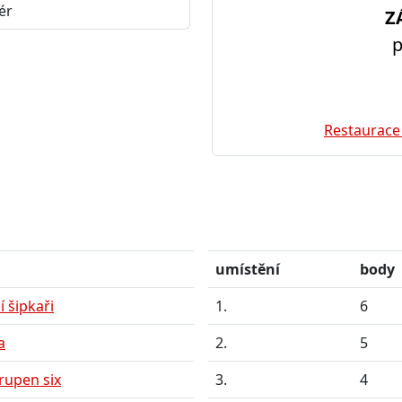
ér
Z
p
Restaurace
umístění
body
 šipkaři
1.
6
a
2.
5
rupen six
3.
4