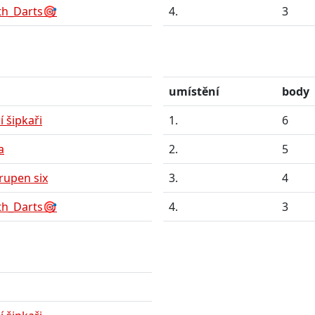
th_Darts🎯
4.
3
umístění
body
 šipkaři
1.
6
a
2.
5
rupen six
3.
4
th_Darts🎯
4.
3