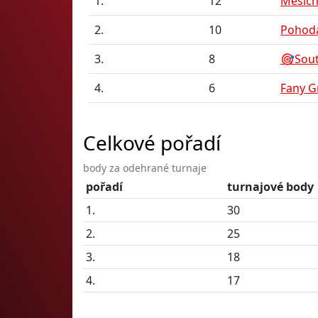
1.
12
Měsíční
2.
10
Pohod
3.
8
🎯Sou
4.
6
Fany G
Celkové pořadí
body za odehrané turnaje
pořadí
turnajové body
1.
30
2.
25
3.
18
4.
17