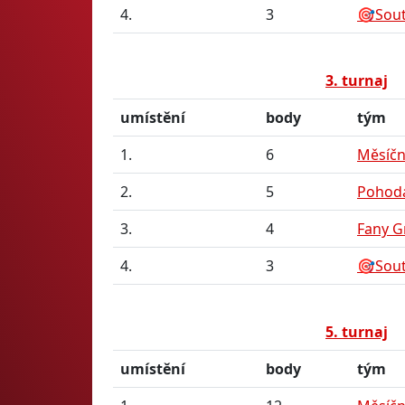
4.
3
🎯Sou
3. turnaj
umístění
body
tým
1.
6
Měsíční
2.
5
Pohod
3.
4
Fany G
4.
3
🎯Sou
5. turnaj
umístění
body
tým