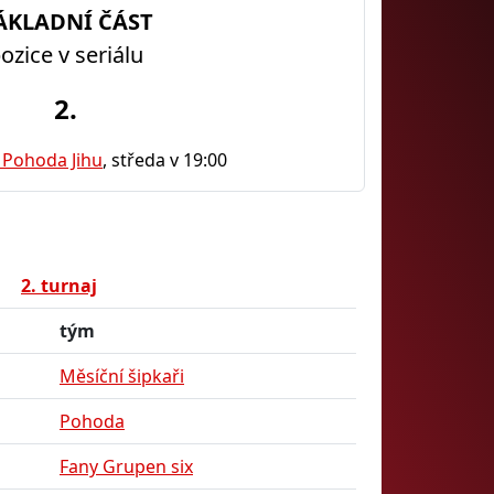
ÁKLADNÍ ČÁST
ozice v seriálu
2.
 Pohoda Jihu
, středa v 19:00
2. turnaj
tým
Měsíční šipkaři
Pohoda
Fany Grupen six