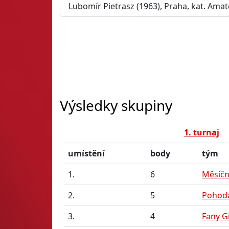
Lubomír Pietrasz (1963), Praha, kat. Amat
Výsledky skupiny
1. turnaj
umístění
body
tým
1.
6
Měsíční
2.
5
Pohod
3.
4
Fany G