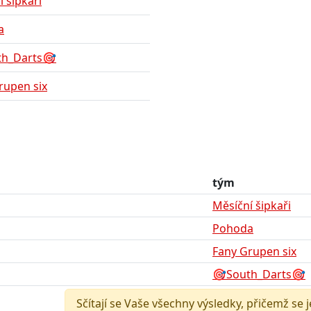
 šipkaři
a
th_Darts🎯
rupen six
tým
Měsíční šipkaři
Pohoda
Fany Grupen six
🎯South_Darts🎯
Sčítají se Vaše všechny výsledky, přičemž se 