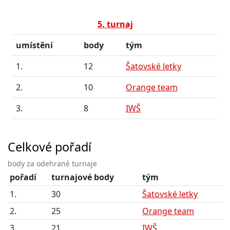
5. turnaj
umístění
body
tým
1.
12
Šatovské letky
2.
10
Orange team
3.
8
IWŠ
Celkové pořadí
body za odehrané turnaje
pořadí
turnajové body
tým
1.
30
Šatovské letky
2.
25
Orange team
3.
21
IWŠ