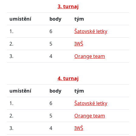
3. turnaj
umístění
body
tým
1.
6
Šatovské letky
2.
5
IWŠ
3.
4
Orange team
4. turnaj
umístění
body
tým
1.
6
Šatovské letky
2.
5
Orange team
3.
4
IWŠ