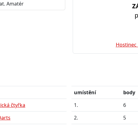
kat. Amatér
Z
p
Hostinec
umístění
body
ická čtyřka
1.
6
Darts
2.
5