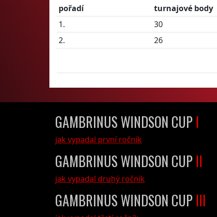
pořadí
turnajové body
1.
30
2.
26
GAMBRINUS WINDSON CUP
I
jak vypadal první ročník
GAMBRINUS WINDSON CUP
II
jak vypadal druhý ročník
GAMBRINUS WINDSON CUP
III