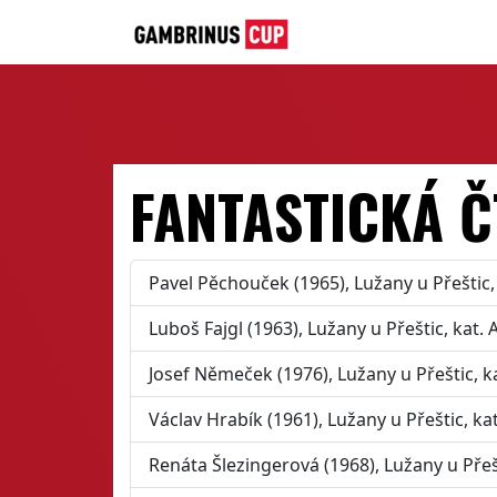
FANTASTICKÁ 
Pavel Pěchouček (1965), Lužany u Přeštic,
Luboš Fajgl (1963), Lužany u Přeštic, kat.
Josef Němeček (1976), Lužany u Přeštic, k
Václav Hrabík (1961), Lužany u Přeštic, ka
Renáta Šlezingerová (1968), Lužany u Přeš