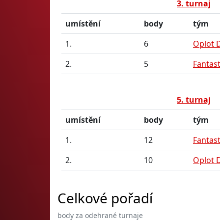
3. turnaj
umístění
body
tým
1.
6
Oplot 
2.
5
Fantast
5. turnaj
umístění
body
tým
1.
12
Fantast
2.
10
Oplot 
Celkové pořadí
body za odehrané turnaje