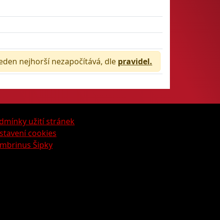
jeden nejhorší nezapočítává, dle
pravidel.
dmínky užití stránek
stavení cookies
mbrinus Šipky