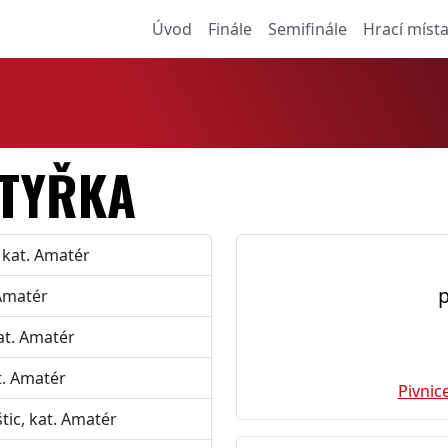
Úvod
Finále
Semifinále
Hrací míst
ČTYŘKA
 kat. Amatér
p
 Amatér
at. Amatér
t. Amatér
Pivnice
tic, kat. Amatér