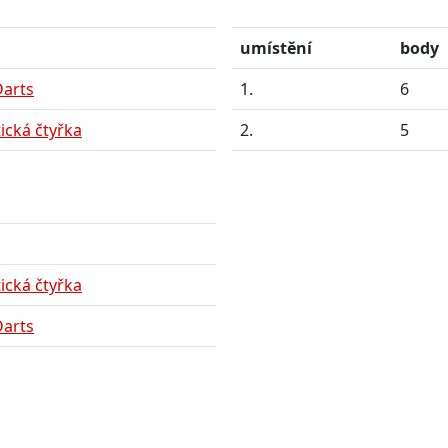
umístění
body
Darts
1.
6
ická čtyřka
2.
5
ická čtyřka
Darts