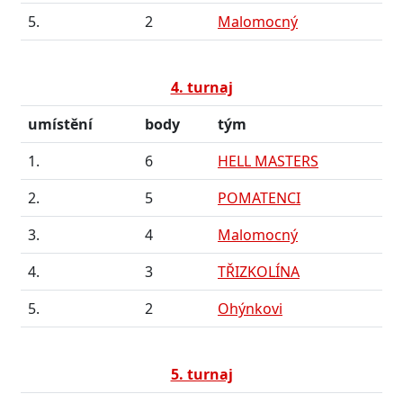
5.
2
Malomocný
4. turnaj
umístění
body
tým
1.
6
HELL MASTERS
2.
5
POMATENCI
3.
4
Malomocný
4.
3
TŘIZKOLÍNA
5.
2
Ohýnkovi
5. turnaj