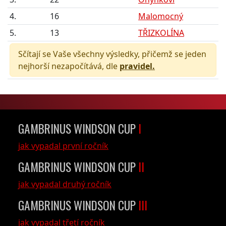
4.
16
Malomocný
5.
13
TŘIZKOLÍNA
Sčítají se Vaše všechny výsledky, přičemž se jeden
nejhorší nezapočítává, dle
pravidel.
GAMBRINUS WINDSON CUP
I
jak vypadal první ročník
GAMBRINUS WINDSON CUP
II
jak vypadal druhý ročník
GAMBRINUS WINDSON CUP
III
jak vypadal třetí ročník