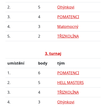
2.
5
Ohýnkovi
3.
4
POMATENCI
4.
3
Malomocný
5.
2
TŘIZKOLÍNA
3. turnaj
umístění
body
tým
1.
6
POMATENCI
2.
5
HELL MASTERS
3.
4
TŘIZKOLÍNA
4.
3
Ohýnkovi