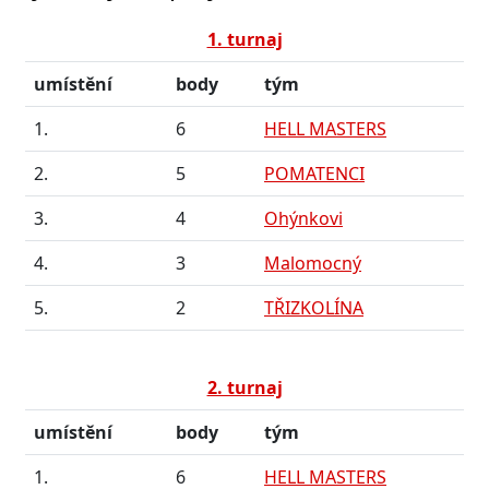
1. turnaj
umístění
body
tým
1.
6
HELL MASTERS
2.
5
POMATENCI
3.
4
Ohýnkovi
4.
3
Malomocný
5.
2
TŘIZKOLÍNA
2. turnaj
umístění
body
tým
1.
6
HELL MASTERS