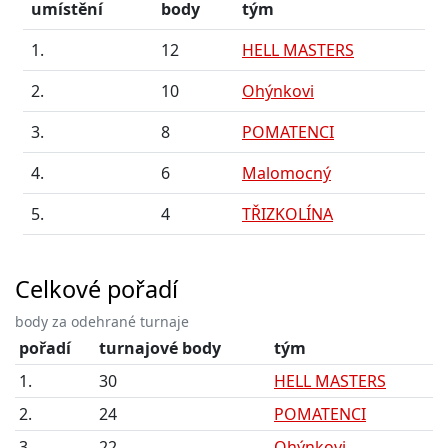
umístění
body
tým
1.
12
HELL MASTERS
2.
10
Ohýnkovi
3.
8
POMATENCI
4.
6
Malomocný
5.
4
TŘIZKOLÍNA
Celkové pořadí
body za odehrané turnaje
pořadí
turnajové body
tým
1.
30
HELL MASTERS
2.
24
POMATENCI
3.
22
Ohýnkovi