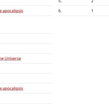
5.
2
e apocalipsis
6.
1
he Universe
e apocalipsis