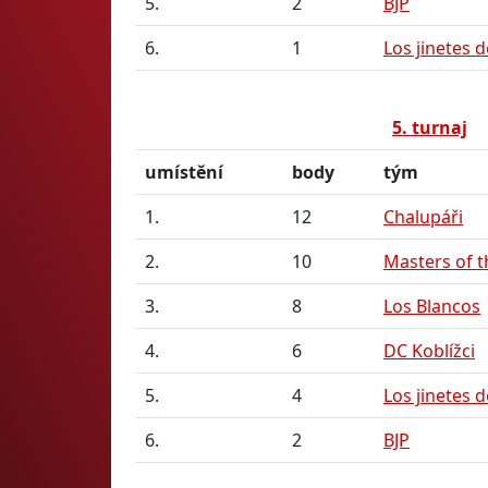
5.
2
BJP
6.
1
Los jinetes d
5. turnaj
umístění
body
tým
1.
12
Chalupáři
2.
10
Masters of t
3.
8
Los Blancos
4.
6
DC Koblížci
5.
4
Los jinetes d
6.
2
BJP