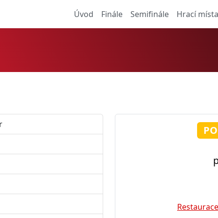
Úvod
Finále
Semifinále
Hrací míst
r
PO
p
á
Restaurace