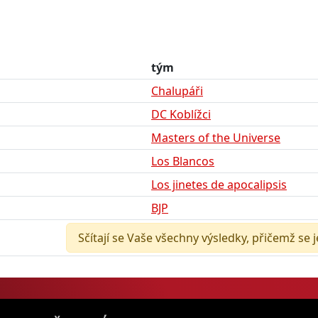
tým
Chalupáři
DC Koblížci
Masters of the Universe
Los Blancos
Los jinetes de apocalipsis
BJP
Sčítají se Vaše všechny výsledky, přičemž se 