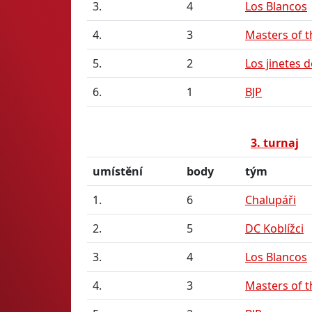
3.
4
Los Blancos
4.
3
Masters of t
5.
2
Los jinetes d
6.
1
BJP
3. turnaj
umístění
body
tým
1.
6
Chalupáři
2.
5
DC Koblížci
3.
4
Los Blancos
4.
3
Masters of t