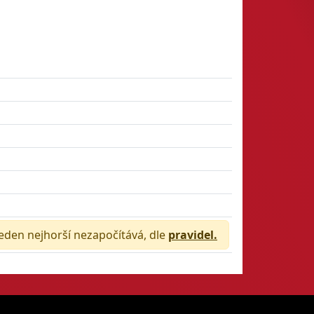
jeden nejhorší nezapočítává, dle
pravidel.