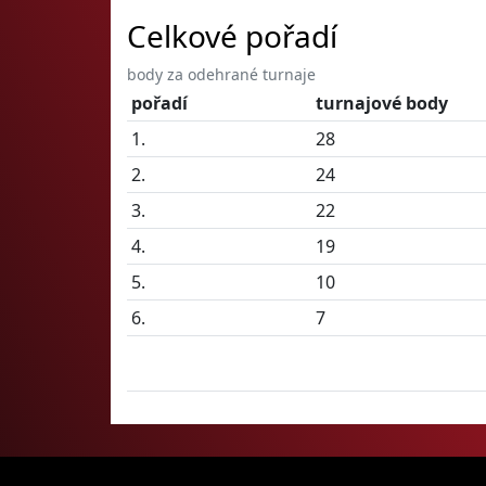
Celkové pořadí
body za odehrané turnaje
pořadí
turnajové body
1.
28
2.
24
3.
22
4.
19
5.
10
6.
7