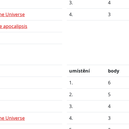
3.
4
he Universe
4.
3
e apocalipsis
umístění
body
1.
6
2.
5
3.
4
he Universe
4.
3