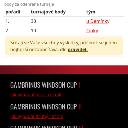
body za odehrané turnaje
pořadí
turnajové body
tým
1.
30
u Demínky
2.
10
Čípky
Sčítají se Vaše všechny výsledky, přičemž se jeden
nejhorší nezapočítává, dle
pravidel.
GAMBRINUS WINDSON CUP
I
jak vypadal první ročník
GAMBRINUS WINDSON CUP
II
jak vypadal druhý ročník