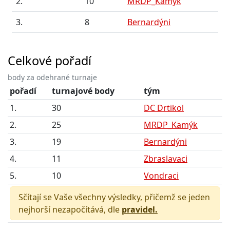
2.
10
MRDP_Kamýk
3.
8
Bernardýni
Celkové pořadí
body za odehrané turnaje
pořadí
turnajové body
tým
1.
30
DC Drtikol
2.
25
MRDP_Kamýk
3.
19
Bernardýni
4.
11
Zbraslavaci
5.
10
Vondraci
Sčítají se Vaše všechny výsledky, přičemž se jeden
nejhorší nezapočítává, dle
pravidel.