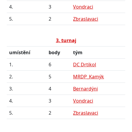
4.
3
Vondraci
5.
2
Zbraslavaci
3. turnaj
umístění
body
tým
1.
6
DC Drtikol
2.
5
MRDP_Kamýk
3.
4
Bernardýni
4.
3
Vondraci
5.
2
Zbraslavaci