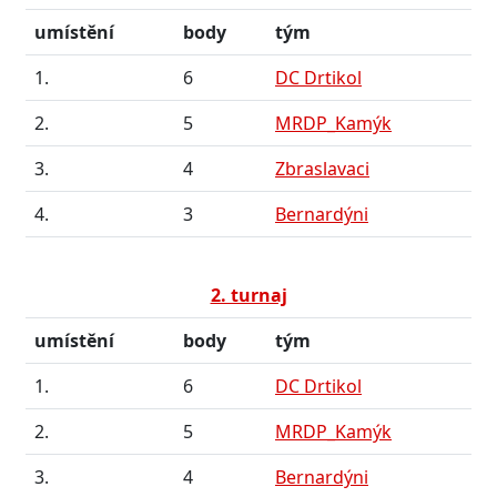
umístění
body
tým
1.
6
DC Drtikol
2.
5
MRDP_Kamýk
3.
4
Zbraslavaci
4.
3
Bernardýni
2. turnaj
umístění
body
tým
1.
6
DC Drtikol
2.
5
MRDP_Kamýk
3.
4
Bernardýni