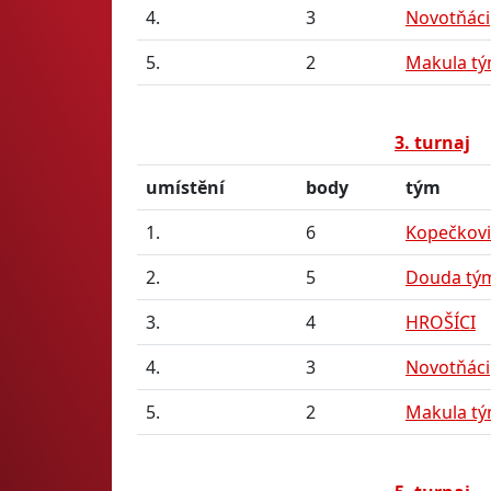
4.
3
Novotňáci
5.
2
Makula t
3. turnaj
umístění
body
tým
1.
6
Kopečkovi
2.
5
Douda tý
3.
4
HROŠÍCI
4.
3
Novotňáci
5.
2
Makula t