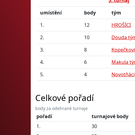
5. turnaj
umístění
body
tým
1.
12
HROŠÍCI
2.
10
Douda tý
3.
8
Kopečkovi
4.
6
Makula t
5.
4
Novotňáci
Celkové pořadí
body za odehrané turnaje
pořadí
turnajové body
1.
30