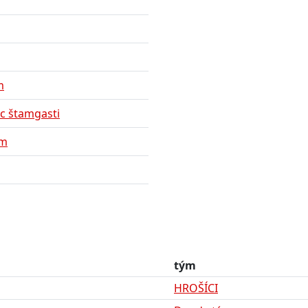
m
c štamgasti
ým
tým
HROŠÍCI