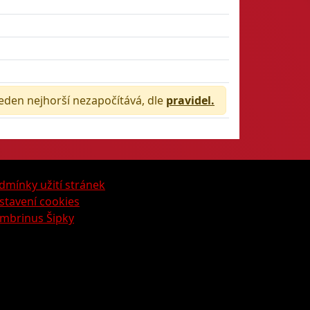
jeden nejhorší nezapočítává, dle
pravidel.
dmínky užití stránek
stavení cookies
mbrinus Šipky