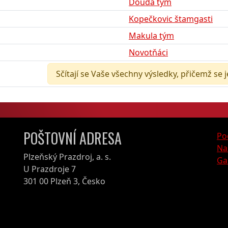
Douda tým
Kopečkovic štamgasti
Makula tým
Novotňáci
Sčítají se Vaše všechny výsledky, přičemž se 
POŠTOVNÍ ADRESA
Po
Na
Plzeňský Prazdroj, a. s.
Ga
U Prazdroje 7
301 00 Plzeň 3, Česko