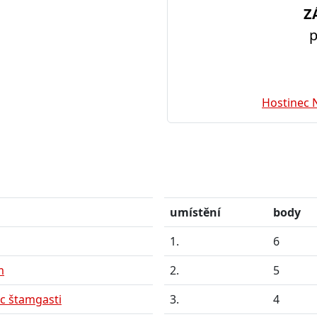
Z
p
Hostinec 
umístění
body
1.
6
m
2.
5
c štamgasti
3.
4