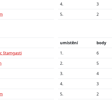
4.
3
ým
5.
2
umístění
body
c štamgasti
1.
6
m
2.
5
3.
4
4.
3
ým
5.
2