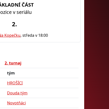
ÁKLADNÍ ČÁST
ozice v seriálu
2.
Na Kopečku
, středa v 18:00
2. turnaj
tým
HROŠÍCI
Douda tým
Novotňáci