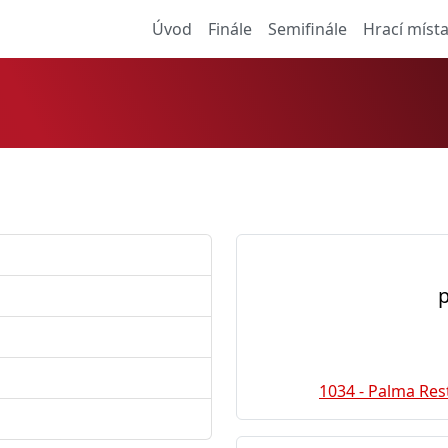
Úvod
Finále
Semifinále
Hrací míst
p
1034 - Palma Re