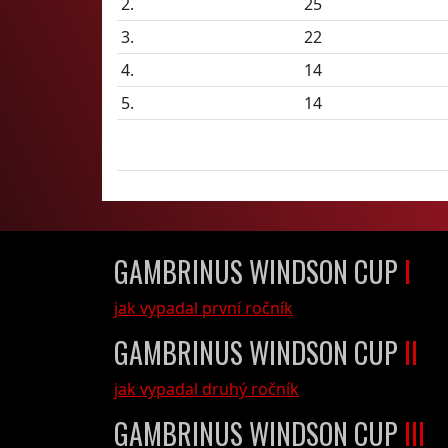
2.
25
3.
22
4.
14
5.
14
GAMBRINUS WINDSON CUP
I
jak vypadal první ročník
GAMBRINUS WINDSON CUP
II
jak vypadal druhý ročník
GAMBRINUS WINDSON CUP
III