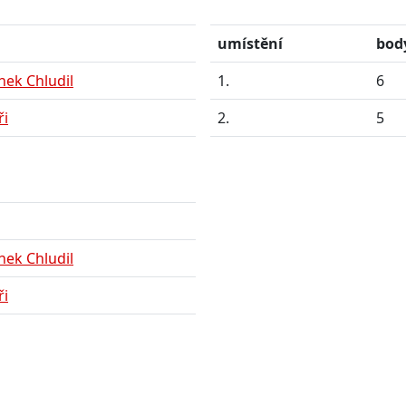
m
umístění
bod
nek Chludil
1.
6
ři
2.
5
m
nek Chludil
ři