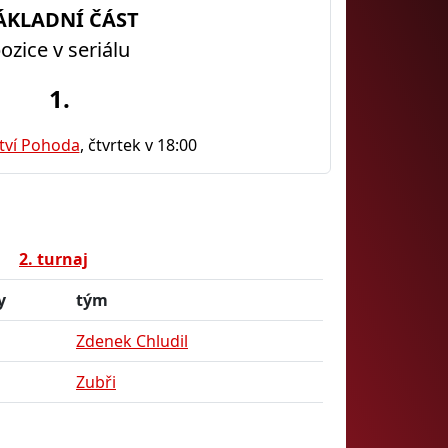
ÁKLADNÍ ČÁST
ozice v seriálu
1.
tví Pohoda
, čtvrtek v 18:00
2. turnaj
y
tým
Zdenek Chludil
Zubři