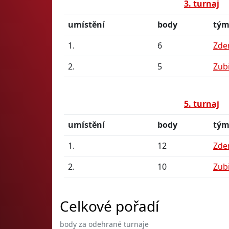
3. turnaj
umístění
body
tý
1.
6
Zde
2.
5
Zub
5. turnaj
umístění
body
tý
1.
12
Zde
2.
10
Zub
Celkové pořadí
body za odehrané turnaje