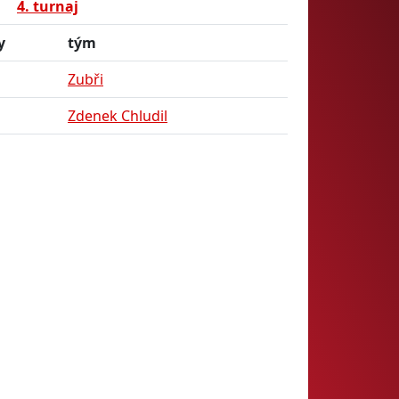
4. turnaj
y
tým
Zubři
Zdenek Chludil