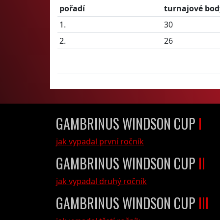
pořadí
turnajové bod
1.
30
2.
26
GAMBRINUS WINDSON CUP
I
jak vypadal první ročník
GAMBRINUS WINDSON CUP
II
jak vypadal druhý ročník
GAMBRINUS WINDSON CUP
III