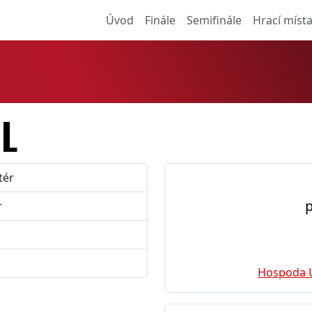
Úvod
Finále
Semifinále
Hrací míst
L
tér
p
r
Hospoda U