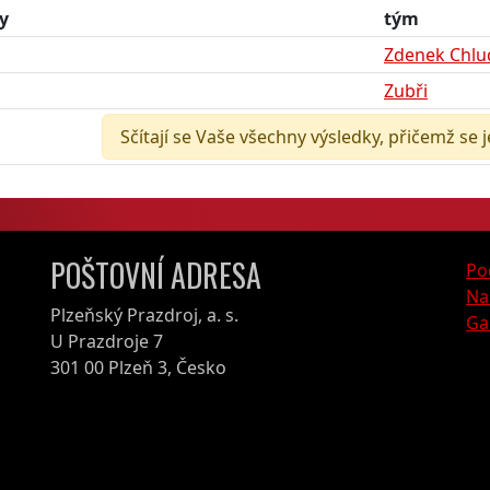
y
tým
Zdenek Chlud
Zubři
Sčítají se Vaše všechny výsledky, přičemž se 
POŠTOVNÍ ADRESA
Po
Na
Plzeňský Prazdroj, a. s.
Ga
U Prazdroje 7
301 00 Plzeň 3, Česko