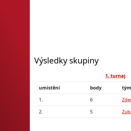
Výsledky skupiny
1. turnaj
umístění
body
tý
1.
6
Zde
2.
5
Zub