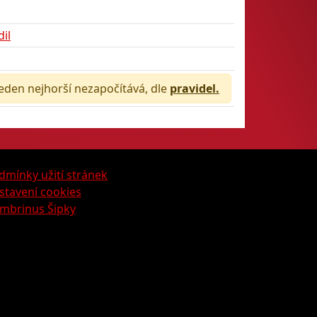
il
jeden nejhorší nezapočítává, dle
pravidel.
dmínky užití stránek
stavení cookies
mbrinus Šipky