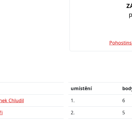
Z
p
Pohostins
m
umístění
bod
nek Chludil
1.
6
ři
2.
5