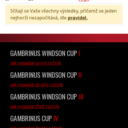
Sčítají se Vaše všechny výsledky, přičemž se jeden
nejhorší nezapočítává, dle
pravidel.
GAMBRINUS WINDSON CUP
I
jak vypadal první ročník
GAMBRINUS WINDSON CUP
II
jak vypadal druhý ročník
GAMBRINUS WINDSON CUP
III
jak vypadal třetí ročník
GAMBRINUS CUP
IV