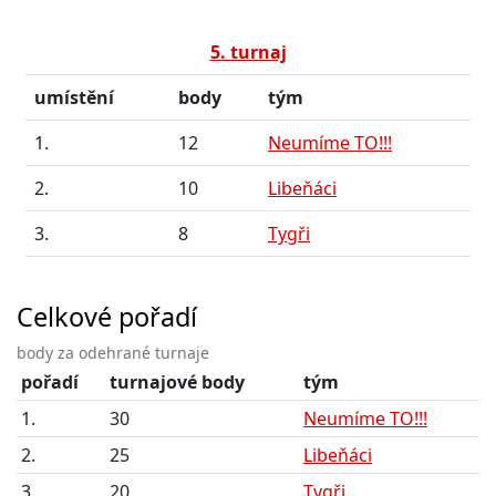
5. turnaj
umístění
body
tým
1.
12
Neumíme TO!!!
2.
10
Libeňáci
3.
8
Tygři
Celkové pořadí
body za odehrané turnaje
pořadí
turnajové body
tým
1.
30
Neumíme TO!!!
2.
25
Libeňáci
3.
20
Tygři