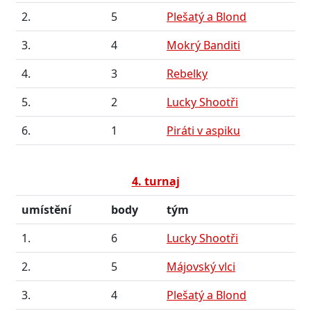
2.
5
Plešatý a Blond
3.
4
Mokrý Banditi
4.
3
Rebelky
5.
2
Lucky Shootři
6.
1
Piráti v aspiku
4. turnaj
umístění
body
tým
1.
6
Lucky Shootři
2.
5
Májovský vlci
3.
4
Plešatý a Blond