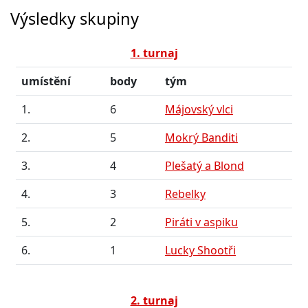
Výsledky skupiny
1. turnaj
umístění
body
tým
1.
6
Májovský vlci
2.
5
Mokrý Banditi
3.
4
Plešatý a Blond
4.
3
Rebelky
5.
2
Piráti v aspiku
6.
1
Lucky Shootři
2. turnaj