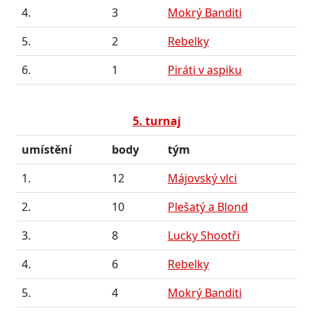
4.
3
Mokrý Banditi
5.
2
Rebelky
6.
1
Piráti v aspiku
5. turnaj
umístění
body
tým
1.
12
Májovský vlci
2.
10
Plešatý a Blond
3.
8
Lucky Shootři
4.
6
Rebelky
5.
4
Mokrý Banditi