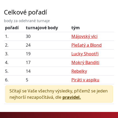
Celkové pořadí
body za odehrané turnaje
pořadí
turnajové body
tým
1.
30
Májovský vlci
2.
24
Plešatý a Blond
3.
19
Lucky Shootři
4.
17
Mokrý Banditi
5.
14
Rebelky
6.
5
Piráti v aspiku
Sčítají se Vaše všechny výsledky, přičemž se jeden
nejhorší nezapočítává, dle
pravidel.