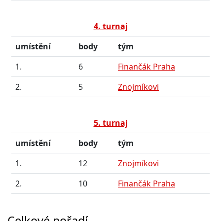
4. turnaj
umístění
body
tým
1.
6
Finančák Praha
2.
5
Znojmíkovi
5. turnaj
umístění
body
tým
1.
12
Znojmíkovi
2.
10
Finančák Praha
Celkové pořadí