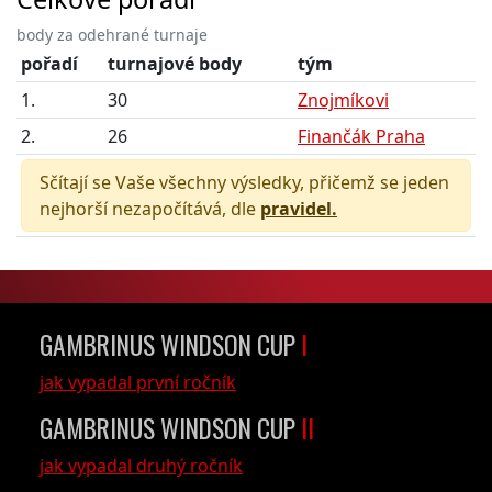
body za odehrané turnaje
pořadí
turnajové body
tým
1.
30
Znojmíkovi
2.
26
Finančák Praha
Sčítají se Vaše všechny výsledky, přičemž se jeden
nejhorší nezapočítává, dle
pravidel.
GAMBRINUS WINDSON CUP
I
jak vypadal první ročník
GAMBRINUS WINDSON CUP
II
jak vypadal druhý ročník