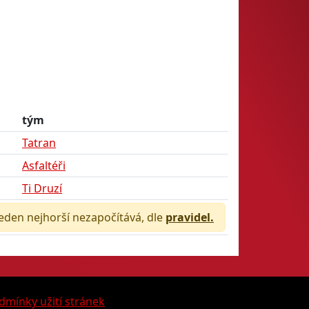
tým
Tatran
Asfaltéři
Ti Druzí
jeden nejhorší nezapočítává, dle
pravidel.
dmínky užití stránek