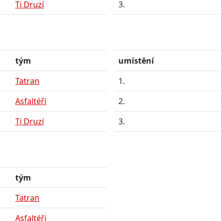
Ti Druzí
3.
tým
umístění
Tatran
1.
Asfaltéři
2.
Ti Druzí
3.
tým
Tatran
Asfaltéři