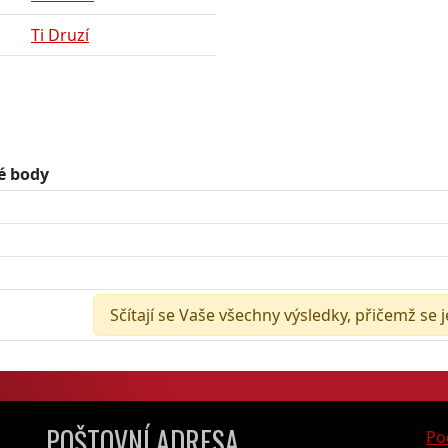
Ti Druzí
é body
Sčítají se Vaše všechny výsledky, přičemž se 
POŠTOVNÍ ADRESA
Po