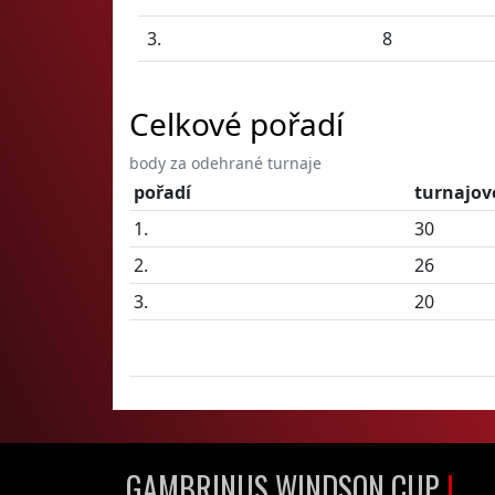
3.
8
Celkové pořadí
body za odehrané turnaje
pořadí
turnajov
1.
30
2.
26
3.
20
GAMBRINUS WINDSON CUP
I