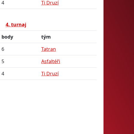
4
Ti Druzí
4. turnaj
body
tým
6
Tatran
5
Asfaltéři
4
Ti Druzí