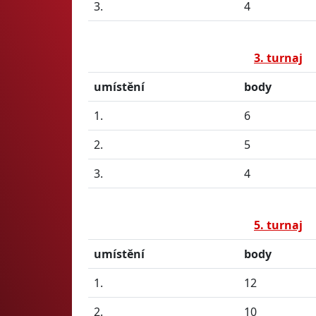
3.
4
3. turnaj
umístění
body
1.
6
2.
5
3.
4
5. turnaj
umístění
body
1.
12
2.
10