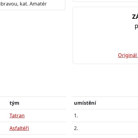
bravou, kat. Amatér
Z
p
Originál
tým
umístění
Tatran
1.
Asfaltéři
2.