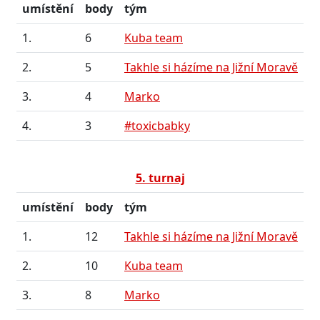
umístění
body
tým
1.
6
Kuba team
2.
5
Takhle si házíme na Jižní Moravě
3.
4
Marko
4.
3
#toxicbabky
5. turnaj
umístění
body
tým
1.
12
Takhle si házíme na Jižní Moravě
2.
10
Kuba team
3.
8
Marko