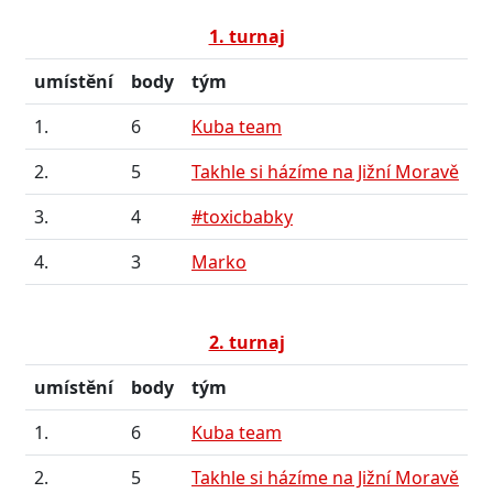
1. turnaj
umístění
body
tým
1.
6
Kuba team
2.
5
Takhle si házíme na Jižní Moravě
3.
4
#toxicbabky
4.
3
Marko
2. turnaj
umístění
body
tým
1.
6
Kuba team
2.
5
Takhle si házíme na Jižní Moravě