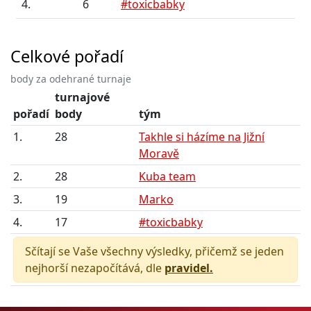
4.
6
#toxicbabky
Celkové pořadí
body za odehrané turnaje
turnajové
pořadí
body
tým
1.
28
Takhle si házíme na Jižní
Moravě
2.
28
Kuba team
3.
19
Marko
4.
17
#toxicbabky
Sčítají se Vaše všechny výsledky, přičemž se jeden
nejhorší nezapočítává, dle
pravidel.