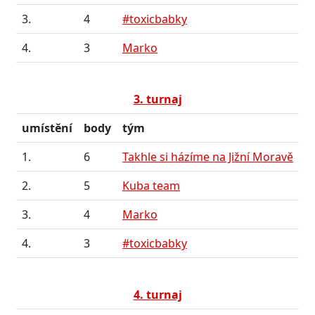
3.
4
#toxicbabky
4.
3
Marko
3. turnaj
umístění
body
tým
1.
6
Takhle si házíme na Jižní Moravě
2.
5
Kuba team
3.
4
Marko
4.
3
#toxicbabky
4. turnaj