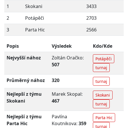
1
Skokani
3433
2
Potápěči
2703
3
Parta Hic
2566
Popis
Výsledek
Kdo/Kde
Nejvyšší nához
Zoltán Oračko:
Potápěči
507
turnaj
Průměrný nához
320
turnaj
Nejlepší z týmu
Marek Skopal:
Skokani
Skokani
467
turnaj
Nejlepší z týmu
Pavlína
Parta Hic
Parta Hic
Koutnikova:
359
turnaj