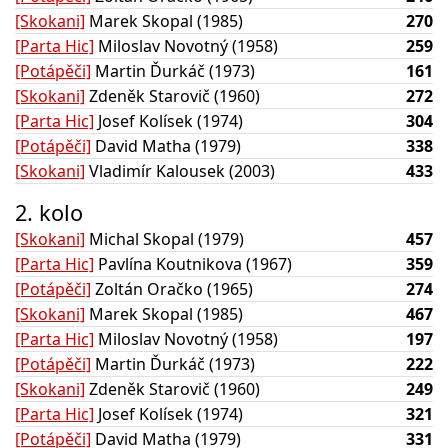
[Skokani]
Marek Skopal (1985)
270
[Parta Hic]
Miloslav Novotný (1958)
259
[Potápěči]
Martin Ďurkáč (1973)
161
[Skokani]
Zdeněk Starovič (1960)
272
[Parta Hic]
Josef Kolísek (1974)
304
[Potápěči]
David Matha (1979)
338
[Skokani]
Vladimír Kalousek (2003)
433
2. kolo
[Skokani]
Michal Skopal (1979)
457
[Parta Hic]
Pavlína Koutnikova (1967)
359
[Potápěči]
Zoltán Oračko (1965)
274
[Skokani]
Marek Skopal (1985)
467
[Parta Hic]
Miloslav Novotný (1958)
197
[Potápěči]
Martin Ďurkáč (1973)
222
[Skokani]
Zdeněk Starovič (1960)
249
[Parta Hic]
Josef Kolísek (1974)
321
[Potápěči]
David Matha (1979)
331