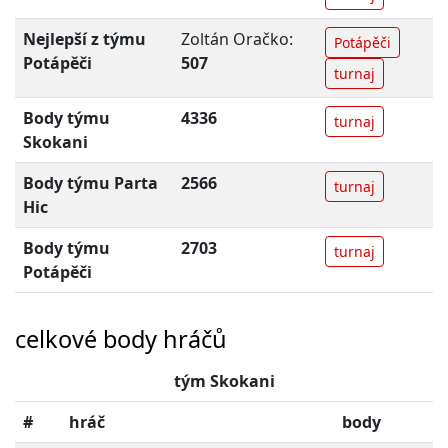
Nejlepší z týmu
Zoltán Oračko:
Potápěči
Potápěči
507
turnaj
Body týmu
4336
turnaj
Skokani
Body týmu Parta
2566
turnaj
Hic
Body týmu
2703
turnaj
Potápěči
celkové body hráčů
tým Skokani
#
hráč
body