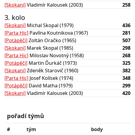
[Skokani]
Vladimír Kalousek (2003)
258
3. kolo
[Skokani]
Michal Skopal (1979)
436
[Parta Hic]
Pavlína Koutnikova (1967)
281
[Potápěči]
Zoltán Oračko (1965)
507
[Skokani]
Marek Skopal (1985)
298
[Parta Hic]
Miloslav Novotný (1958)
268
[Potápěči]
Martin Ďurkáč (1973)
325
[Skokani]
Zdeněk Starovič (1960)
382
[Parta Hic]
Josef Kolísek (1974)
348
[Potápěči]
David Matha (1979)
299
[Skokani]
Vladimír Kalousek (2003)
420
pořadí týmů
#
tým
body