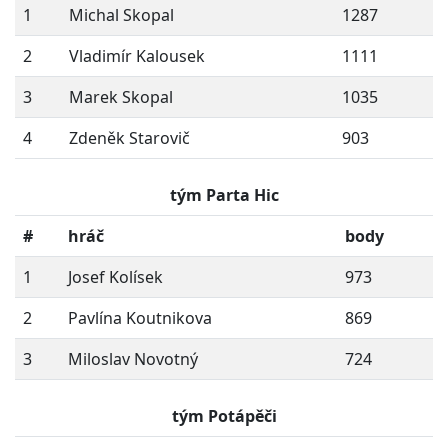
1
Michal Skopal
1287
2
Vladimír Kalousek
1111
3
Marek Skopal
1035
4
Zdeněk Starovič
903
tým Parta Hic
#
hráč
body
1
Josef Kolísek
973
2
Pavlína Koutnikova
869
3
Miloslav Novotný
724
tým Potápěči