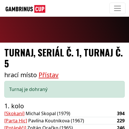
TURNAJ, SERIÁL Č. 1, TURNAJ Č.
5
hrací místo
Přístav
Turnaj je dohraný
1. kolo
[Skokani]
Michal Skopal (1979)
394
[Parta Hic]
Pavlína Koutnikova (1967)
229
[Potápěči]
Zoltán Oračko (1965)
246