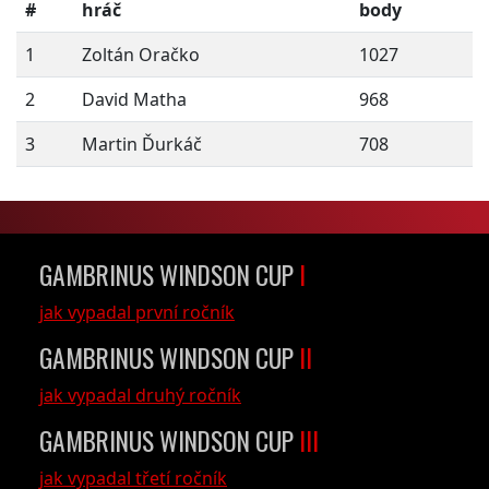
#
hráč
body
1
Zoltán Oračko
1027
2
David Matha
968
3
Martin Ďurkáč
708
GAMBRINUS WINDSON CUP
I
jak vypadal první ročník
GAMBRINUS WINDSON CUP
II
jak vypadal druhý ročník
GAMBRINUS WINDSON CUP
III
jak vypadal třetí ročník