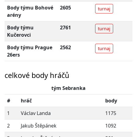
Body týmu Bohové
2605
turnaj
arény
Body týmu
2761
turnaj
Kučerovci
Body týmu Prague
2562
turnaj
26ers
celkové body hráčů
tým Sebranka
#
hráč
body
1
Václav Landa
1175
2
Jakub Štěpánek
1092