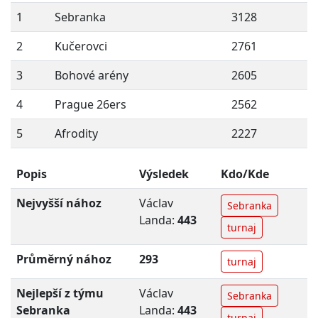
1
Sebranka
3128
2
Kučerovci
2761
3
Bohové arény
2605
4
Prague 26ers
2562
5
Afrodity
2227
Popis
Výsledek
Kdo/Kde
Nejvyšší nához
Václav
Sebranka
Landa:
443
turnaj
Průměrný nához
293
turnaj
Nejlepší z týmu
Václav
Sebranka
Sebranka
Landa:
443
turnaj