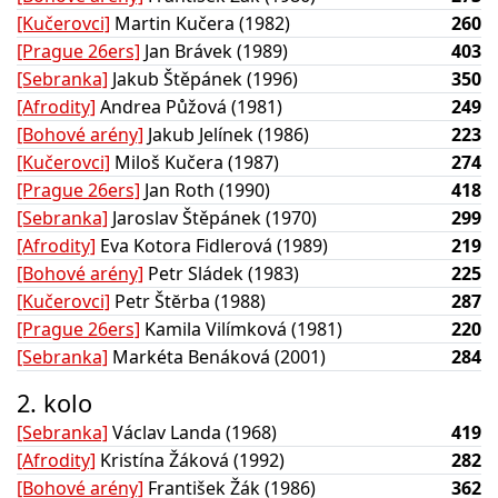
[Kučerovci]
Martin Kučera (1982)
260
[Prague 26ers]
Jan Brávek (1989)
403
[Sebranka]
Jakub Štěpánek (1996)
350
[Afrodity]
Andrea Půžová (1981)
249
[Bohové arény]
Jakub Jelínek (1986)
223
[Kučerovci]
Miloš Kučera (1987)
274
[Prague 26ers]
Jan Roth (1990)
418
[Sebranka]
Jaroslav Štěpánek (1970)
299
[Afrodity]
Eva Kotora Fidlerová (1989)
219
[Bohové arény]
Petr Sládek (1983)
225
[Kučerovci]
Petr Štĕrba (1988)
287
[Prague 26ers]
Kamila Vilímková (1981)
220
[Sebranka]
Markéta Benáková (2001)
284
2. kolo
[Sebranka]
Václav Landa (1968)
419
[Afrodity]
Kristína Žáková (1992)
282
[Bohové arény]
František Žák (1986)
362