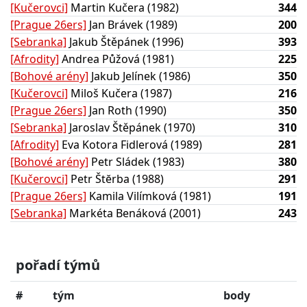
[Kučerovci]
Martin Kučera (1982)
344
[Prague 26ers]
Jan Brávek (1989)
200
[Sebranka]
Jakub Štěpánek (1996)
393
[Afrodity]
Andrea Půžová (1981)
225
[Bohové arény]
Jakub Jelínek (1986)
350
[Kučerovci]
Miloš Kučera (1987)
216
[Prague 26ers]
Jan Roth (1990)
350
[Sebranka]
Jaroslav Štěpánek (1970)
310
[Afrodity]
Eva Kotora Fidlerová (1989)
281
[Bohové arény]
Petr Sládek (1983)
380
[Kučerovci]
Petr Štĕrba (1988)
291
[Prague 26ers]
Kamila Vilímková (1981)
191
[Sebranka]
Markéta Benáková (2001)
243
pořadí týmů
#
tým
body