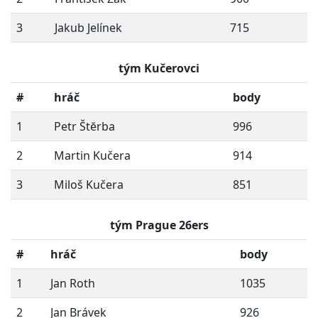
3
Jakub Jelínek
715
tým Kučerovci
#
hráč
body
1
Petr Štĕrba
996
2
Martin Kučera
914
3
Miloš Kučera
851
tým Prague 26ers
#
hráč
body
1
Jan Roth
1035
2
Jan Brávek
926