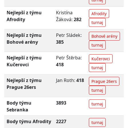
Nejlepší z týmu
Kristína
Afrodity
Afrodity
Žáková:
282
turnaj
Nejlepší z týmu
Petr Sládek:
Bohové arény
Bohové arény
385
turnaj
Nejlepší z týmu
Petr Štĕrba:
Kučerovci
Kučerovci
418
turnaj
Nejlepší z týmu
Jan Roth:
418
Prague 26ers
Prague 26ers
turnaj
Body týmu
3893
turnaj
Sebranka
Body týmu Afrodity
2227
turnaj