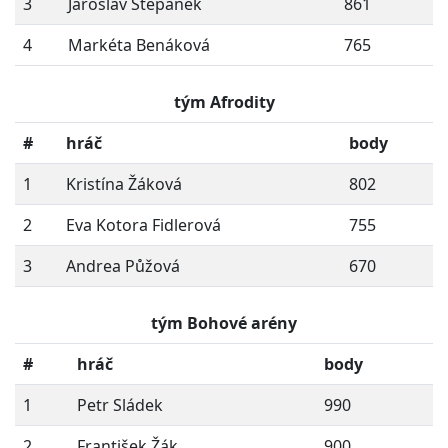
3
Jaroslav Štěpánek
861
4
Markéta Benáková
765
tým Afrodity
#
hráč
body
1
Kristína Žáková
802
2
Eva Kotora Fidlerová
755
3
Andrea Půžová
670
tým Bohové arény
#
hráč
body
1
Petr Sládek
990
2
František Žák
900