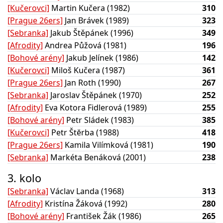
[Kučerovci]
Martin Kučera (1982)
310
[Prague 26ers]
Jan Brávek (1989)
323
[Sebranka]
Jakub Štěpánek (1996)
349
[Afrodity]
Andrea Půžová (1981)
196
[Bohové arény]
Jakub Jelínek (1986)
142
[Kučerovci]
Miloš Kučera (1987)
361
[Prague 26ers]
Jan Roth (1990)
267
[Sebranka]
Jaroslav Štěpánek (1970)
252
[Afrodity]
Eva Kotora Fidlerová (1989)
255
[Bohové arény]
Petr Sládek (1983)
385
[Kučerovci]
Petr Štĕrba (1988)
418
[Prague 26ers]
Kamila Vilímková (1981)
190
[Sebranka]
Markéta Benáková (2001)
238
3. kolo
[Sebranka]
Václav Landa (1968)
313
[Afrodity]
Kristína Žáková (1992)
280
[Bohové arény]
František Žák (1986)
265