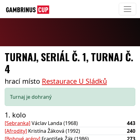
TURNAJ, SERIÁL Č. 1, TURNAJ Č.
4
hrací místo
Restaurace U Sládků
Turnaj je dohraný
1. kolo
[Sebranka]
Václav Landa (1968)
443
[Afrodity]
Kristína Žáková (1992)
240
[Bohové arény]
František Žák (1986)
273