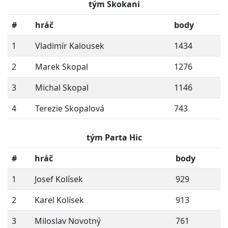
tým Skokani
#
hráč
body
1
Vladimír Kalousek
1434
2
Marek Skopal
1276
3
Michal Skopal
1146
4
Terezie Skopalová
743
tým Parta Hic
#
hráč
body
1
Josef Kolísek
929
2
Karel Kolísek
913
3
Miloslav Novotný
761