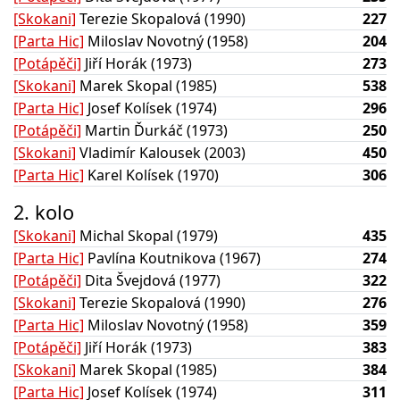
[Skokani]
Terezie Skopalová (1990)
227
[Parta Hic]
Miloslav Novotný (1958)
204
[Potápěči]
Jiří Horák (1973)
273
[Skokani]
Marek Skopal (1985)
538
[Parta Hic]
Josef Kolísek (1974)
296
[Potápěči]
Martin Ďurkáč (1973)
250
[Skokani]
Vladimír Kalousek (2003)
450
[Parta Hic]
Karel Kolísek (1970)
306
2. kolo
[Skokani]
Michal Skopal (1979)
435
[Parta Hic]
Pavlína Koutnikova (1967)
274
[Potápěči]
Dita Švejdová (1977)
322
[Skokani]
Terezie Skopalová (1990)
276
[Parta Hic]
Miloslav Novotný (1958)
359
[Potápěči]
Jiří Horák (1973)
383
[Skokani]
Marek Skopal (1985)
384
[Parta Hic]
Josef Kolísek (1974)
311