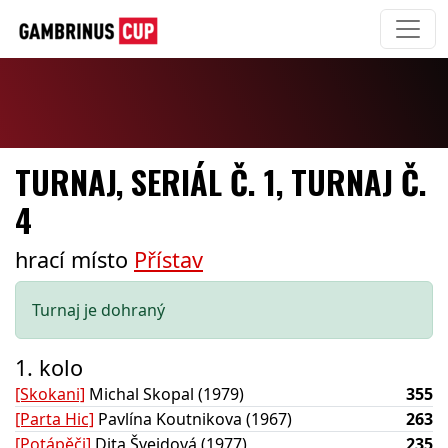
TURNAJ, SERIÁL Č. 1, TURNAJ Č.
4
hrací místo
Přístav
Turnaj je dohraný
1. kolo
[Skokani]
Michal Skopal (1979)
355
[Parta Hic]
Pavlína Koutnikova (1967)
263
[Potápěči]
Dita Švejdová (1977)
235