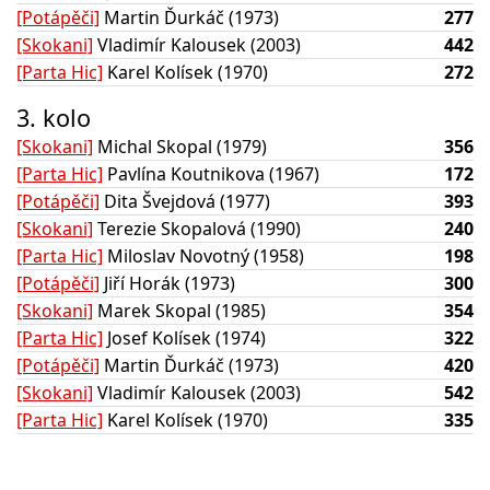
[Potápěči]
Martin Ďurkáč (1973)
277
[Skokani]
Vladimír Kalousek (2003)
442
[Parta Hic]
Karel Kolísek (1970)
272
3. kolo
[Skokani]
Michal Skopal (1979)
356
[Parta Hic]
Pavlína Koutnikova (1967)
172
[Potápěči]
Dita Švejdová (1977)
393
[Skokani]
Terezie Skopalová (1990)
240
[Parta Hic]
Miloslav Novotný (1958)
198
[Potápěči]
Jiří Horák (1973)
300
[Skokani]
Marek Skopal (1985)
354
[Parta Hic]
Josef Kolísek (1974)
322
[Potápěči]
Martin Ďurkáč (1973)
420
[Skokani]
Vladimír Kalousek (2003)
542
[Parta Hic]
Karel Kolísek (1970)
335