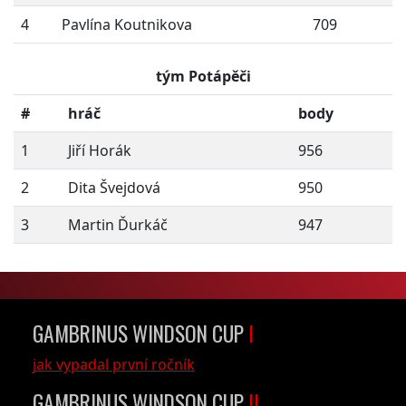
4
Pavlína Koutnikova
709
tým Potápěči
#
hráč
body
1
Jiří Horák
956
2
Dita Švejdová
950
3
Martin Ďurkáč
947
GAMBRINUS WINDSON CUP
I
jak vypadal první ročník
GAMBRINUS WINDSON CUP
II