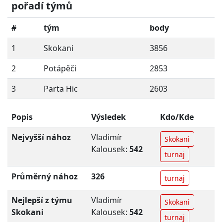
pořadí týmů
#
tým
body
1
Skokani
3856
2
Potápěči
2853
3
Parta Hic
2603
Popis
Výsledek
Kdo/Kde
Nejvyšší nához
Vladimír
Skokani
Kalousek:
542
turnaj
Průměrný nához
326
turnaj
Nejlepší z týmu
Vladimír
Skokani
Skokani
Kalousek:
542
turnaj