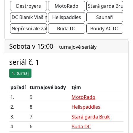
Destroyers
MotoRado
Stará garda Bruk
DC Blaník Vlašim A
Hellspaddles
Saunaři
Nepřesní ale zábavní
Buda DC
Boudy AC DC
Sobota v 15:00
turnajové seriály
seriál č. 1
1. turnaj
pořadí
turnajové body
tým
1.
9
MotoRado
2.
8
Hellspaddles
3.
7
Stará garda Bruk
4.
6
Buda DC