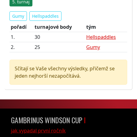
5. turnaj
Gumy
Hellspaddles
pořadí
turnajové body
tým
1.
30
Hellspaddles
2.
25
Gumy
Sčítají se Vaše všechny výsledky, přičemž se
jeden nejhorší nezapočítává.
GAMBRINUS WINDSON CUP
I
jak vypadal první ročník