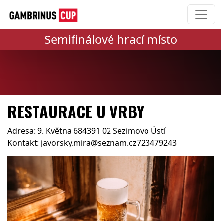
Semifinálové hrací místo
RESTAURACE U VRBY
Adresa: 9. Května 684391 02 Sezimovo Ústí
Kontakt: javorsky.mira@seznam.cz723479243