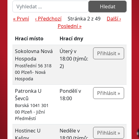
« První
‹ Předchozí
Stránka 2 z 49
Další ›
Poslední »
Hrací místo
Hrací dny
Sokolovna Nová
Úterý v
Přihlásit »
Hospoda
18:00 (týmů:
Prostřední 56 318
2)
00 Plzeň- Nová
Hospoda
Patronka U
Pondělí v
Přihlásit »
Ševců
18:00
Borská 1041 301
00 Plzeň - Jižní
Předměstí
Hostinec U
Neděle v
Přihlásit »
Kašny
18:00 (týmů: