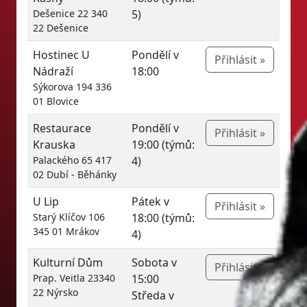
Dešenice 22 340
5)
22 Dešenice
Hostinec U
Pondělí v
Přihlásit »
Nádraží
18:00
Sýkorova 194 336
01 Blovice
Restaurace
Pondělí v
Přihlásit »
Krauska
19:00 (týmů:
Palackého 65 417
4)
02 Dubí - Běhánky
U Lip
Pátek v
Přihlásit »
Starý Klíčov 106
18:00 (týmů:
345 01 Mrákov
4)
Kulturní Dům
Sobota v
Přihlásit »
Prap. Veitla 23340
15:00
22 Nýrsko
Středa v