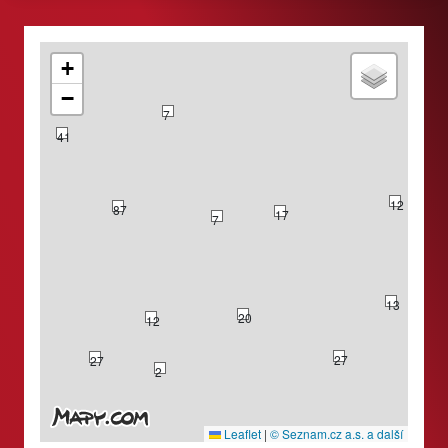
+
−
7
41
12
87
17
7
74
13
20
12
27
27
2
Leaflet
|
© Seznam.cz a.s. a další