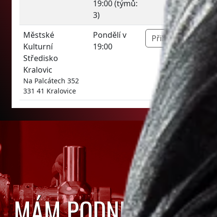
19:00 (týmů:
3)
Městské
Pondělí v
Přihlásit »
Kulturní
19:00
Středisko
Kralovic
Na Palcátech 352
331 41 Kralovice
MÁM PODNIK A