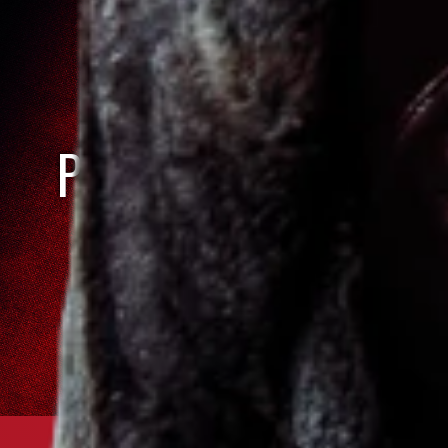
VEZMI PARTU
KÁMOŠŮ A
PŘIHLASTE SE DO
TURNAJE!
PŘIHLÁSIT TÝM